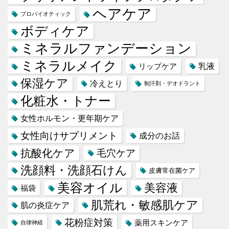
ヘアケア
プロバイオティック
ボディケア
ミネラルファンデーション
ミネラルメイク
乳液
リップケア
保湿ケア
冷えとり
制汗剤・デオドラント
化粧水・トナー
女性ホルモン・更年期ケア
女性向けサプリメント
成分のお話
抗酸化ケア
毛穴ケア
洗顔料・洗顔石けん
皮膚常在菌ケア
美容オイル
美容液
福袋
肌荒れ・敏感肌ケア
肌の炎症ケア
花粉症対策
薬用スキンケア
自律神経