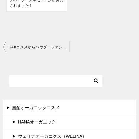
されました！
投
24hコスメからパウダーファンデのトライアルセットが新発売されました！
稿
ナ
ビ
ゲ
ー
シ
国産オーガニックコスメ
ョ
HANAオーガニック
ン
ウェリナオーガニクス（WELINA）