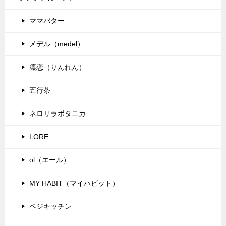
ママバター
メデル（medel）
凛恋（りんれん）
五行茶
ネロリラボタニカ
LORE
ol（エール）
MY HABIT（マイハビット）
ベジキッチン