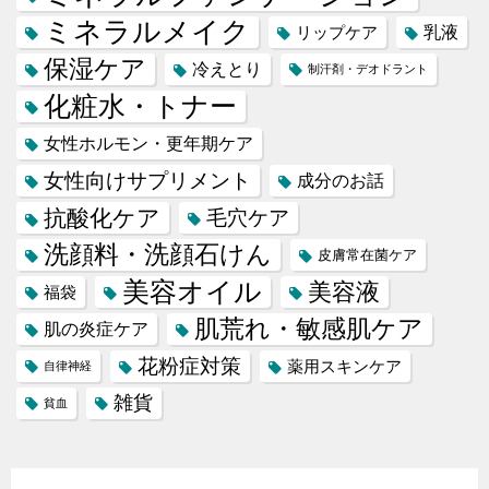
ミネラルメイク
乳液
リップケア
保湿ケア
冷えとり
制汗剤・デオドラント
化粧水・トナー
女性ホルモン・更年期ケア
女性向けサプリメント
成分のお話
抗酸化ケア
毛穴ケア
洗顔料・洗顔石けん
皮膚常在菌ケア
美容オイル
美容液
福袋
肌荒れ・敏感肌ケア
肌の炎症ケア
花粉症対策
薬用スキンケア
自律神経
雑貨
貧血