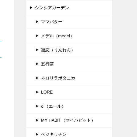
シンシアガーデン
ママバター
メデル（medel）
凛恋（りんれん）
五行茶
ネロリラボタニカ
LORE
ol（エール）
MY HABIT（マイハビット）
ベジキッチン