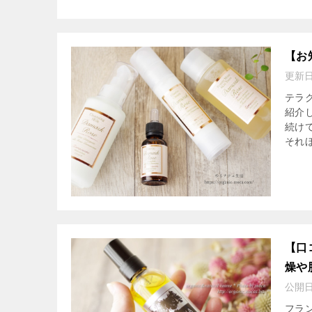
【お
更新
テラ
紹介
続け
それほ
【口
燥や
公開
フラ