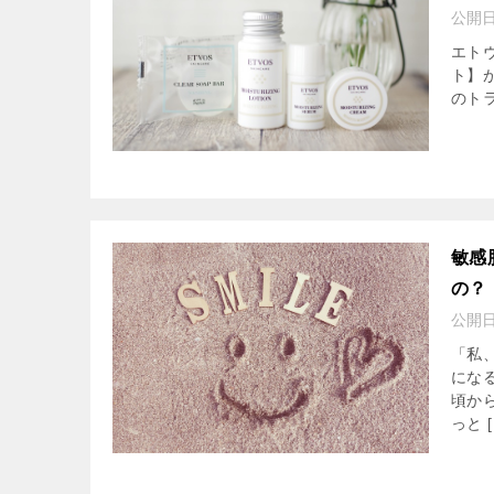
公開
エト
ト】が
のト
敏感
の？
公開
「私
にな
頃か
っと [