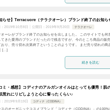
知らせ】Terracuore（テラクオーレ）ブランド終了のお知ら
日：
2019年10月8日
公開日：
2019年9月20日
テラクオーレ
クオーレがブランド終了のお知らせを出しました。 このサイトでも何
してきた愛用のブランドだったので残念ですが、今のところ商品の販
ており、売り切れ次第終了ということのようです。 まだ売り切れの商
 […]
続きを読む
コミ・感想】コディナのアルガンオイルはとっても優秀！肌
肌荒れにリピしようと心に誓ったくらい♪
日：
2019年9月19日
コディナ（CODINA）
ンスのオーガニックコスメブランド「コディナ（CODINA）」の100%