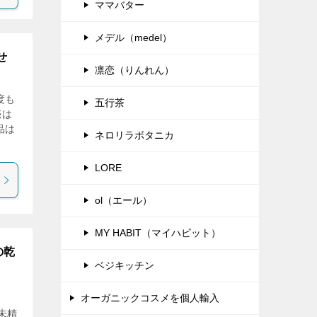
ママバター
メデル（medel）
せ
凛恋（りんれん）
度も
五行茶
売は
品は
ネロリラボタニカ
LORE
ol（エール）
MY HABIT（マイハビット）
の乾
ベジキッチン
オーガニックコスメを個人輸入
未精