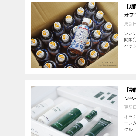
【期
オフ
更新
シン
間限定
バッグ
【期
ンペ
更新
オラ
ーン
クル 