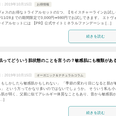
日：
2019年10月15日
お得情報
ヴォスのお得なトライアルセットの1つ、【モイスチャーラインお試し
11/28までの期間限定で3,000円⇛980円でお試しできます。 エトヴ
ライアルセットには 【PR】公式サイトミネラルファンデーショ […]
続きを読む
肌ってどういう肌状態のことを言うの？敏感肌にも種類があ
日：
2019年10月15日
オーガニック＆ナチュラルコラム
、もしかしたら敏感肌かもしれない」 「季節の変わり目になると肌が
る」 という方ってかなり多いのではないでしょうか。 そういう私も小
ら肌が弱く、父親に似てアレルギー体質なこともあり、昔から敏感肌
…]
続きを読む