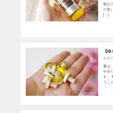
製な
だ使
[…]
【ゆ
更新
夏は
や冷
す。
うこと