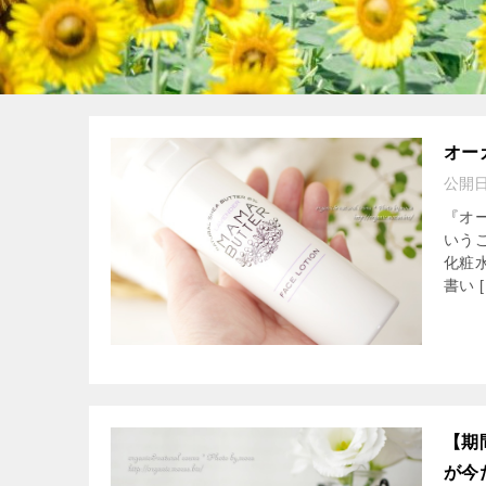
オー
公開
『オ
いう
化粧
書い [
【期
が今