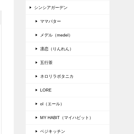
シンシアガーデン
ママバター
メデル（medel）
凛恋（りんれん）
五行茶
ネロリラボタニカ
LORE
ol（エール）
MY HABIT（マイハビット）
ベジキッチン