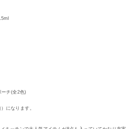
5ml
ーチ(全2色)
抜）
になります。
メキッチンで大人気アイテムが8点も入っていてかなり充実