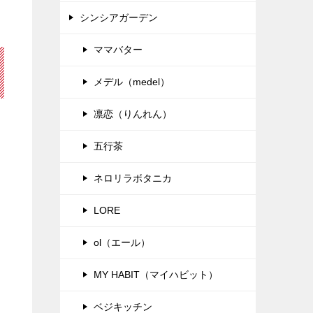
シンシアガーデン
ママバター
メデル（medel）
凛恋（りんれん）
五行茶
ネロリラボタニカ
LORE
ol（エール）
MY HABIT（マイハビット）
ベジキッチン