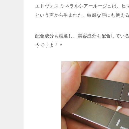
エトヴォス ミネラルシアールージュは、
ヒ
という声から生まれた、
敏感な唇にも使え
配合成分も厳選し、美容成分も配合してい
うですよ＾＾