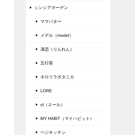
！
シンシアガーデン
ママバター
メデル（medel）
凛恋（りんれん）
五行茶
ネロリラボタニカ
LORE
ol（エール）
MY HABIT（マイハビット）
ベジキッチン