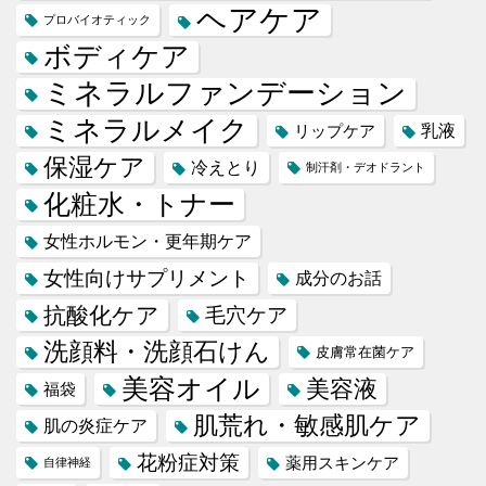
ヘアケア
プロバイオティック
ボディケア
ミネラルファンデーション
ミネラルメイク
乳液
リップケア
保湿ケア
冷えとり
制汗剤・デオドラント
化粧水・トナー
女性ホルモン・更年期ケア
女性向けサプリメント
成分のお話
抗酸化ケア
毛穴ケア
洗顔料・洗顔石けん
皮膚常在菌ケア
美容オイル
美容液
福袋
肌荒れ・敏感肌ケア
肌の炎症ケア
花粉症対策
薬用スキンケア
自律神経