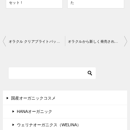
セット！
た
投
オラクル クリアブライトパック（旧タイムレスマスク）久々に使っています♪
オラクルから新しく発売されたクレンジングオイル「メイクアップ・リムーバー オイル」を使ってみました！
稿
ナ
ビ
ゲ
ー
シ
国産オーガニックコスメ
ョ
HANAオーガニック
ン
ウェリナオーガニクス（WELINA）