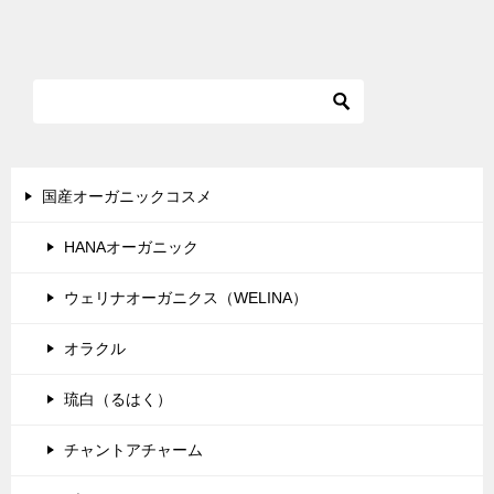
稿
ナ
ビ
ゲ
ー
シ
国産オーガニックコスメ
ョ
HANAオーガニック
ン
ウェリナオーガニクス（WELINA）
オラクル
琉白（るはく）
チャントアチャーム