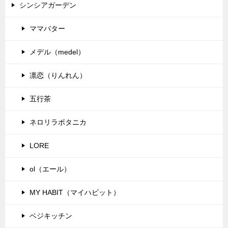
シンシアガーデン
ママバター
メデル（medel）
凛恋（りんれん）
五行茶
ネロリラボタニカ
LORE
ol（エール）
MY HABIT（マイハビット）
ベジキッチン