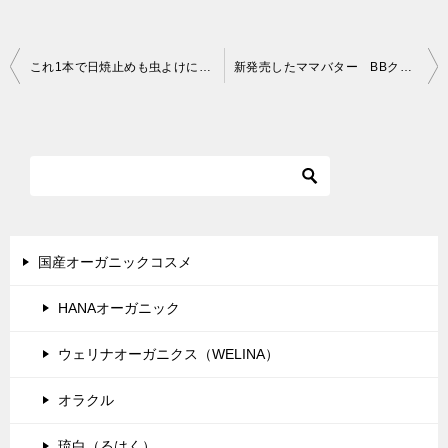
投
これ1本で日焼止めも虫よけにもなる！ママバター UVケアクリーム アロマイン
新発売したママバター BBクリームを使ってみました！
稿
ナ
ビ
ゲ
ー
シ
国産オーガニックコスメ
ョ
HANAオーガニック
ン
ウェリナオーガニクス（WELINA）
オラクル
琉白（るはく）