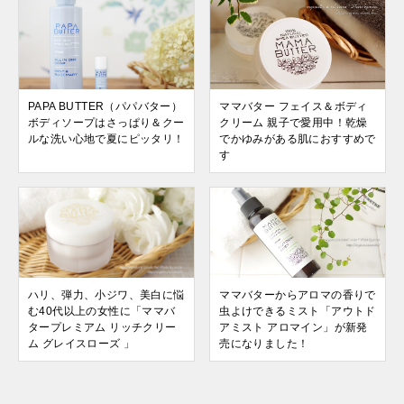
PAPA BUTTER（パパバター）
ママバター フェイス＆ボディ
ボディソープはさっぱり＆クー
クリーム 親子で愛用中！乾燥
ルな洗い心地で夏にピッタリ！
でかゆみがある肌におすすめで
す
ハリ、弾力、小ジワ、美白に悩
ママバターからアロマの香りで
む40代以上の女性に「ママバ
虫よけできるミスト「アウトド
タープレミアム リッチクリー
アミスト アロマイン」が新発
ム グレイスローズ 」
売になりました！