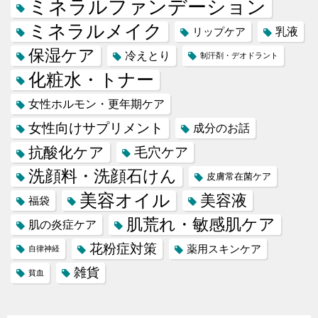
ミネラルファンデーション
ミネラルメイク
乳液
リップケア
保湿ケア
冷えとり
制汗剤・デオドラント
化粧水・トナー
女性ホルモン・更年期ケア
女性向けサプリメント
成分のお話
抗酸化ケア
毛穴ケア
洗顔料・洗顔石けん
皮膚常在菌ケア
美容オイル
美容液
福袋
肌荒れ・敏感肌ケア
肌の炎症ケア
花粉症対策
薬用スキンケア
自律神経
雑貨
貧血