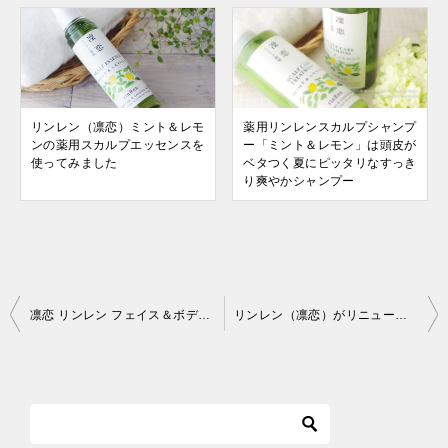
リンレン（凛恋）ミント＆レモ
薬用リンレンスカルプシャンプ
ンの薬用スカルプエッセンスを
ー「ミント＆レモン」は頭皮が
使ってみました
ベタつく夏にピッタリなすっき
り爽やかシャンプー
投
凛恋 リンレン フェイス＆ボディミスト ローズが2016年産のバラの香りでリニューアルしました！！
リンレン（凛恋）がリニューアル！シンシアガーデンで12/15から先行販売開始です
稿
ナ
ビ
ゲ