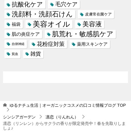
抗酸化ケア
毛穴ケア
洗顔料・洗顔石けん
皮膚常在菌ケア
美容オイル
美容液
福袋
肌荒れ・敏感肌ケア
肌の炎症ケア
花粉症対策
薬用スキンケア
自律神経
雑貨
貧血
ゆるナチュ生活｜オーガニックコスメの口コミ情報ブログ
TOP
シンシアガーデン
凛恋（りんれん）
凛恋（リンレン）からサクラの香りが限定発売中！春を先取りしま
しょ♪