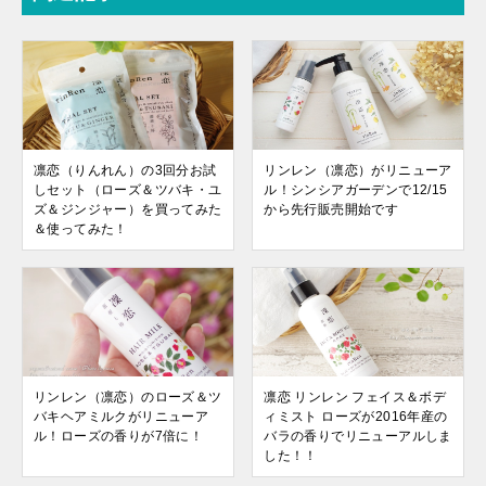
凛恋（りんれん）の3回分お試
リンレン（凛恋）がリニューア
しセット（ローズ＆ツバキ・ユ
ル！シンシアガーデンで12/15
ズ＆ジンジャー）を買ってみた
から先行販売開始です
＆使ってみた！
リンレン（凛恋）のローズ＆ツ
凛恋 リンレン フェイス＆ボデ
バキヘアミルクがリニューア
ィミスト ローズが2016年産の
ル！ローズの香りが7倍に！
バラの香りでリニューアルしま
した！！