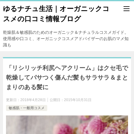
ゆるナチュ生活｜オーガニックコ
スメの口コミ情報ブログ
乾燥肌＆敏感肌のためのオーガニック＆ナチュラルコスメガイド。
使用感や口コミ、オーガニックコスメアドバイザーのお肌のマメ知
識も
「リシリッチ利尻ヘアクリーム」はクセ毛で
乾燥してパサつく傷んだ髪もサラサラ＆まと
まりのある髪に
更新日：
2018年4月28日
公開日：
2015年10月31日
敏感肌・一般用コスメ