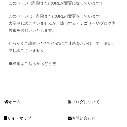
このページは削除またはURLが変更になっています！
このページは、削除またはURLの変更をしています。
大変申し訳ございませんが、該当するカテゴリーやブログ内
検索をお願いいたします。
せっかくご訪問いただいたのにご迷惑をおかけしてしまい、
申し訳ございません。
※検索はこちらからどうぞ。
ホーム
当ブログについて
サイトマップ
お問い合わせ