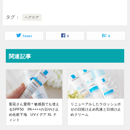
タグ
ヘアケア
Tweet
0
0
関連記事
梨花さん愛用＊敏感肌でも使え
リニューアルしたラロッシュポ
るSPF50 PA++++の日やけ止
ゼの日焼け止め乳液と日焼け止
め化粧下地 UVイデア XL テ
めクリーム
ィント