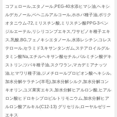
コフェロール,エタノール,PEG-40水添ヒマシ油,ヘキシ
ルデカノール,ベヘニルアルコール,ホホバ種子油,ポリク
オタニウム-72,ミリスチン酸,ミリスチン酸PPG-3ベン
ジルエーテル,リシリコンブエキス,ワサビノキ種子エキ
ス,乳酸,BG,フェノキシエタノール,水添レシチン,コレス
テロール,セラミド3,キサンタンガム,ステアロイルグル
タミン酸Na,エチルヘキサン酸セチル,パルミチン酸デキ
ストリン,ツバキ種子油,スクワラン,マカデミアナッツ
油,ヒマワリ種子油,ジメチロールプロピオン酸ヘキシル,
加水分解ケラチン(羊毛),加水分解シルク,加水分解コン
キオリン,ユズ果実エキス,加水分解ヒアルロン酸,ヒアル
ロン酸ヒドロキシプロピルトリモニウム,加水分解ヒア
ルロン酸アルキル(C12-13) グリセリル,ローヤルゼリー
エキス