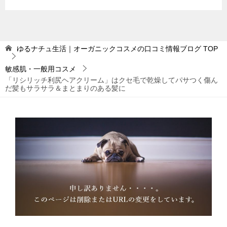
ゆるナチュ生活｜オーガニックコスメの口コミ情報ブログ
TOP
敏感肌・一般用コスメ
「リシリッチ利尻ヘアクリーム」はクセ毛で乾燥してパサつく傷ん
だ髪もサラサラ＆まとまりのある髪に