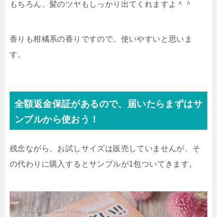
もちろん、髪のツヤもしっかり出てくれますよ＾＾
香りも柑橘系の香りですので、使いやすいと思いま
す。
全額返金保証があるので、届いたらまずはサ
ンプルから使おう！
残念ながら、お試しサイズは販売していませんが、そ
の代わりに購入するとサンプルが1包ついてきます。