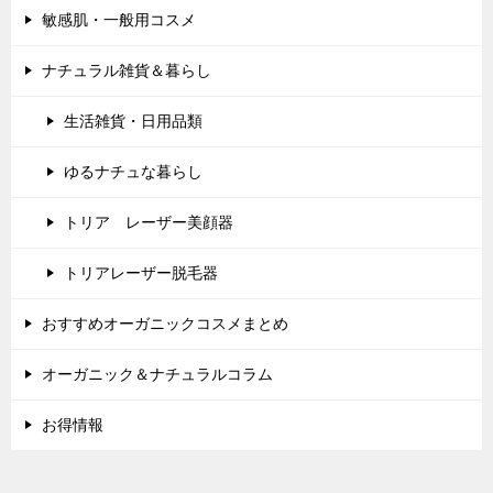
敏感肌・一般用コスメ
ナチュラル雑貨＆暮らし
生活雑貨・日用品類
ゆるナチュな暮らし
トリア レーザー美顔器
トリアレーザー脱毛器
おすすめオーガニックコスメまとめ
オーガニック＆ナチュラルコラム
お得情報