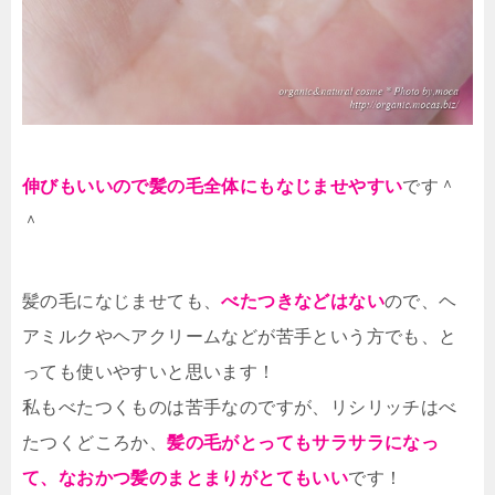
伸びもいいので髪の毛全体にもなじませやすい
です＾
＾
髪の毛になじませても、
べたつきなどはない
ので、ヘ
アミルクやヘアクリームなどが苦手という方でも、と
っても使いやすいと思います！
私もべたつくものは苦手なのですが、リシリッチはべ
たつくどころか、
髪の毛がとってもサラサラになっ
て、なおかつ髪のまとまりがとてもいい
です！