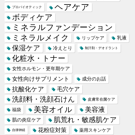
ヘアケア
プロバイオティック
ボディケア
ミネラルファンデーション
ミネラルメイク
乳液
リップケア
保湿ケア
冷えとり
制汗剤・デオドラント
化粧水・トナー
女性ホルモン・更年期ケア
女性向けサプリメント
成分のお話
抗酸化ケア
毛穴ケア
洗顔料・洗顔石けん
皮膚常在菌ケア
美容オイル
美容液
福袋
肌荒れ・敏感肌ケア
肌の炎症ケア
花粉症対策
薬用スキンケア
自律神経