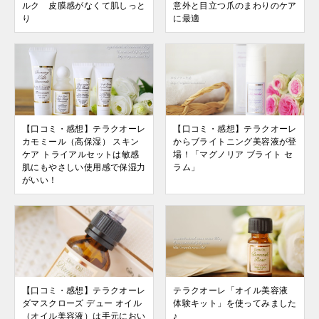
ルク 皮膜感がなくて肌しっと
意外と目立つ爪のまわりのケア
り
に最適
【口コミ・感想】テラクオーレ
【口コミ・感想】テラクオーレ
カモミール（高保湿） スキン
からブライトニング美容液が登
ケア トライアルセットは敏感
場！「マグノリア ブライト セ
肌にもやさしい使用感で保湿力
ラム」
がいい！
【口コミ・感想】テラクオーレ
テラクオーレ「オイル美容液
ダマスクローズ デュー オイル
体験キット」を使ってみました
（オイル美容液）は手元におい
♪