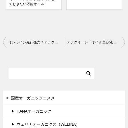
ておきたい万能オイル
投
オンライン先行発売＊テラクオーレからロールオンタイプのデオドラント剤が新発売！
テラクオーレ「オイル美容液 体験キット」を使ってみました♪
稿
ナ
ビ
ゲ
ー
シ
国産オーガニックコスメ
ョ
HANAオーガニック
ン
ウェリナオーガニクス（WELINA）