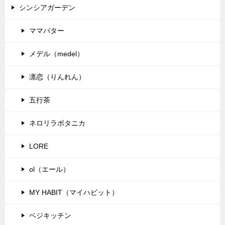
シンシアガーデン
ママバター
メデル（medel）
凛恋（りんれん）
五行茶
ネロリラボタニカ
LORE
ol（エール）
MY HABIT（マイハビット）
ベジキッチン