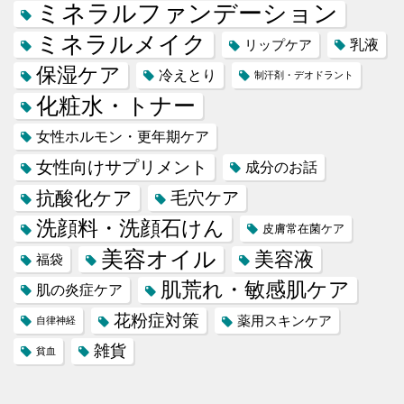
ミネラルファンデーション
ミネラルメイク
乳液
リップケア
保湿ケア
冷えとり
制汗剤・デオドラント
化粧水・トナー
女性ホルモン・更年期ケア
女性向けサプリメント
成分のお話
抗酸化ケア
毛穴ケア
洗顔料・洗顔石けん
皮膚常在菌ケア
美容オイル
美容液
福袋
肌荒れ・敏感肌ケア
肌の炎症ケア
花粉症対策
薬用スキンケア
自律神経
雑貨
貧血