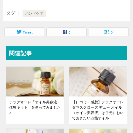
タグ
ハンドケア
Tweet
0
0
関連記事
テラクオーレ「オイル美容液
【口コミ・感想】テラクオーレ
体験キット」を使ってみました
ダマスクローズ デュー オイル
♪
（オイル美容液）は手元におい
ておきたい万能オイル