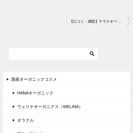
投
【口コミ・感想】テラクオーレ ダマスクローズ トリートメントミルク ディープリペア＊使い心地＆香りがお気に入り！
稿
ナ
ビ
ゲ
ー
シ
国産オーガニックコスメ
ョ
HANAオーガニック
ン
ウェリナオーガニクス（WELINA）
オラクル