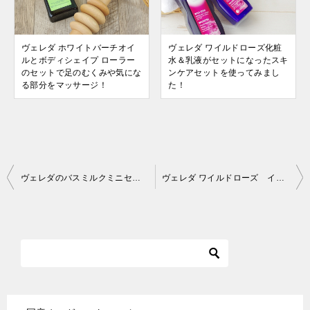
ヴェレダ ホワイトバーチオイ
ヴェレダ ワイルドローズ化粧
ルとボディシェイプ ローラー
水＆乳液がセットになったスキ
のセットで足のむくみや気にな
ンケアセットを使ってみまし
る部分をマッサージ！
た！
投
ヴェレダのバスミルクミニセット 夫がいちばんハマってました！
ヴェレダ ワイルドローズ インテンシブオイルを半額以下で手に入れました♪
稿
ナ
ビ
ゲ
ー
シ