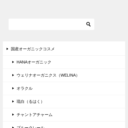
稿
ナ
ビ
ゲ
ー
シ
国産オーガニックコスメ
ョ
HANAオーガニック
ン
ウェリナオーガニクス（WELINA）
オラクル
琉白（るはく）
チャントアチャーム
ブルークレール