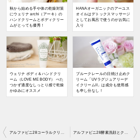
秋から始める手や体の乾燥対策
HANAオーガニックのアーユス
にウェリナ archi（アーキ）の
オイルはデトックスマッサージ
ハンドクリームとボディクリー
としてお風呂で使うのがお気に
ムがとっても優秀！
入り
ウェリナ ボディ＆ハンドクリ
ブルークレールの日焼け止めク
ーム（LOVE ME BODY） べた
リーム「UVラグジュアリーデ
つかず適度なしっとり感で乾燥
イクリームII」は成分も使用感
かゆみにオススメ
も申し分なし！
投
アルファピニ28コーラルクリアパウダーウォッシュ（酵素洗顔）は乾燥からくる肌のごわつきやくすみにおすすめ
アルファピニ28酵素洗顔とクレンジングジェルをリピしました