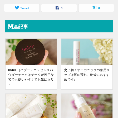
Tweet
0
0
関連記事
babu-（バブー）エッセンスパ
史上初！オーガニックの薬用リ
ウダーチークはチークが苦手な
ップは唇の荒れ、乾燥におすす
私でも使いやすくてお気に入り
めです♪
♪