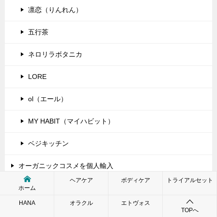
凛恋（りんれん）
五行茶
ネロリラボタニカ
LORE
ol（エール）
MY HABIT（マイハビット）
ベジキッチン
オーガニックコスメを個人輸入
ヘアケア
ボディケア
トライアルセット
ブリリアントライフプロダクツでお買い物
ホーム
HANA
オラクル
エトヴォス
Lovelulaでお買い物
TOPへ