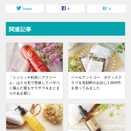
Tweet
0
0
関連記事
「リシリッチ利尻ヘアクリー
ベールアンドコー ボディスク
ム」はクセ毛で乾燥してパサつ
ラブ＆洗顔料のお試し1,000円
く傷んだ髪もサラサラ＆まとま
を使ってみました
りのある髪に