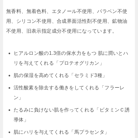
無香料、無着色料、エタノール不使用、パラベン不使
用、シリコン不使用、合成界面活性剤不使用、鉱物油
不使用、旧表示指定成分不使用になっています。
ヒアルロン酸の1.3倍の保水力をもつ 肌に潤いとハ
リを与えてくれる「プロテオグリカン」
肌の保湿を高めてくれる「セラミド3種」
活性酸素を除去する働きをしてくれる「フラーレ
ン」
たるみに負けない肌を作ってくれる「ビタミンＣ誘
導体」
肌にハリを与えてくれる「馬プラセンタ」