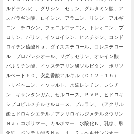
ルドデシル）、グリシン、セリン、グルタミン酸、ア
スパラギン酸、ロイシン、アラニン、リシン、アルギ
ニン、チロシン、フェニルアラニン、トレオニン、プ
ロリン、バリン、イソロイシン、ヒスチジン、コンド
ロイチン硫酸Ｎａ、ダイズステロール、コレステロー
ル、プロパンジオール、ジグリセリン、オレイン酸、
パルミチン酸、イソステアリン酸ソルビタン、ポリソ
ルベート６０、安息香酸アルキル（Ｃ１２－１５）、
トリベヘニン、イソマルト、水添レシチン、レシチ
ン、キサンタンガム、セルロース、ＰＶＰ、ヒドロキ
シプロピルメチルセルロース、プルラン、（アクリル
酸ヒドロキシエチル／アクリロイルジメチルタウリン
Ｎａ）コポリマー、カルボマー、水酸化Ｋ、乳糖、酸
化鉄、ペンテト酸５Ｎａ、１，２－ヘキサンジオー