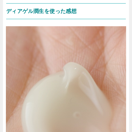
ディアゲル潤生を使った感想