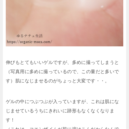
伸びもとてもいいゲルですが、多めに撮ってしまうと
（写真用に多めに撮っているので、この量だと多いで
す）肌になじませるのがちょっと大変です・・。
ゲルの中につぶつぶが入っていますが、これは肌にな
じませているうちにきれいに跡形もなくなくなりま
す！