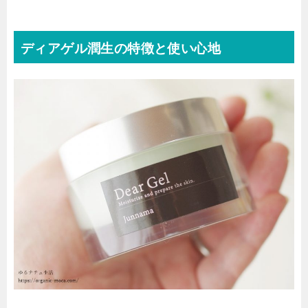
ディアゲル潤生の特徴と使い心地