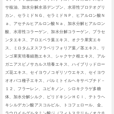
サ核油、加水分解水添デンプン、水溶性プロテオグリ
カン、セラミドＮＧ、セラミドＮＰ、ヒアルロン酸Ｎ
ａ、アセチルヒアルロン酸Ｎａ、加水分解ヒアルロン
酸、水溶性コラーゲン、加水分解コラーゲン、プラセ
ンタエキス、アロエベラ葉エキス、オクラ果実エキ
ス、ミロタムヌスフラベリフォリア葉／茎エキス、リ
ンゴ果実培養細胞エキス、シャクヤク根エキス、アル
ガニアスピノサカルス培養エキス、ハイブリッドロー
ズ花エキス、セイヨウノコギリソウエキス、セイヨウ
オオバコ種子エキス、パルミトイルヘキサペプチド－
１２、フラーレン、ユビキノン、シロキクラゲ多糖
体、加水分解シルク、ピリドキシンＨＣｌ、テトラヘ
キシルデカン酸アスコルビル、トコフェロール、金、
ラウロイルグルタミン酸ジ（フィトステリル／オクチ