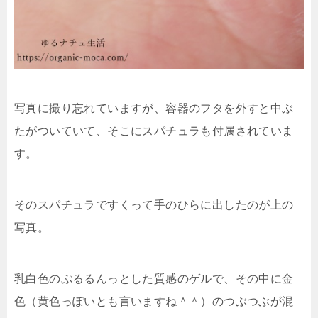
写真に撮り忘れていますが、容器のフタを外すと中ぶ
たがついていて、そこにスパチュラも付属されていま
す。
そのスパチュラですくって手のひらに出したのが上の
写真。
乳白色のぷるるんっとした質感のゲルで、その中に金
色（黄色っぽいとも言いますね＾＾）のつぶつぶが混