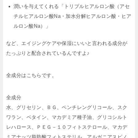
潤いを与えてくれる「トリプルヒアルロン酸（アセ
チルヒアルロン酸Na・加水分解ヒアルロン酸・ヒア
ルロン酸Na）」
など、エイジングケアや保湿にいいと言われる成分が
たっぷりと配合されているんですよ♪
全成分はこちらです。
全成分
水、グリセリン、ＢＧ、ペンチレングリコール、スク
ワラン、ベタイン、マカデミア種子油、グリコシルト
レハロース、ＰＥＧ－１０フィトステロール、マカデ
ミアナッツ脂肪酸フィトステリル、アルガニアスピノ