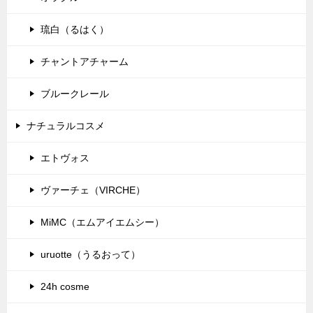
琉白（るはく）
チャントアチャーム
ブルークレール
ナチュラルコスメ
エトヴォス
ヴァーチェ（VIRCHE）
MiMC（エムアイエムシー）
uruotte（うるおって）
24h cosme