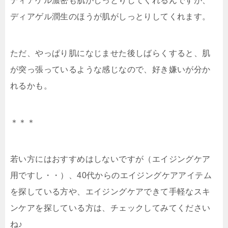
ディアゲル濃密も肌がしっとりしてくれるんですが、
ディアゲル潤生のほうが肌がしっとりしてくれます。
ただ、やっぱり肌になじませた後しばらくすると、肌
が突っ張っているような感じなので、好き嫌いが分か
れるかも。
＊＊＊
若い方にはおすすめはしないですが（エイジングケア
用ですし・・）、40代からのエイジングケアアイテム
を探している方や、エイジングケアできて手軽なスキ
ンケアを探している方は、チェックしてみてください
ね♪