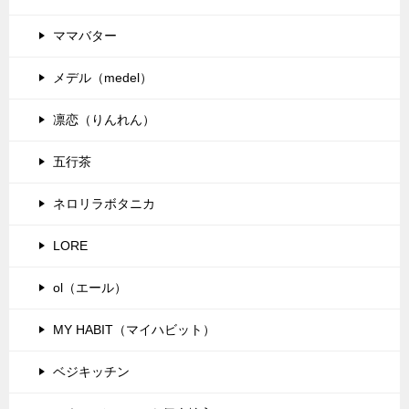
ママバター
メデル（medel）
凛恋（りんれん）
五行茶
ネロリラボタニカ
LORE
ol（エール）
MY HABIT（マイハビット）
ベジキッチン