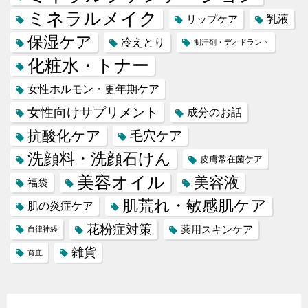
ミネラルメイク
乳液
リップケア
保湿ケア
冷えとり
制汗剤・デオドラント
化粧水・トナー
女性ホルモン・更年期ケア
女性向けサプリメント
成分のお話
抗酸化ケア
毛穴ケア
洗顔料・洗顔石けん
皮膚常在菌ケア
美容オイル
美容液
福袋
肌荒れ・敏感肌ケア
肌の炎症ケア
花粉症対策
薬用スキンケア
自律神経
雑貨
貧血