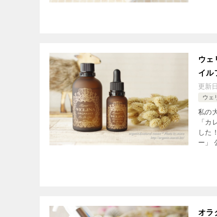
ウェ
イル
更新
ウェ
私の
「カ
した
ー」 
オラ