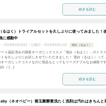
続きを読む
（るはく）トライアルセットを久しぶりに使ってみました！
桃に感動中
日：
2019年9月25日
公開日：
2015年8月12日
琉白（るはく）
サート認証済みの国産オーガニックコスメ「琉白（るはく）」のトラ
ットを久しぶりにお試しさせていただきました！ 琉白（るはく）って
のオーガニックコスメなのに現品もとってもリーズナブルなお値段で
白（ […]
続きを読む
obaby（ネオベビー）善玉菌酵素洗たく洗剤は汚れはきちんと