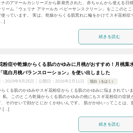
リナのアマールカシリーズから新発売された、赤ちゃんから使える日
クリーム「ウェリナ アマールカ ベビーサンスクリーン」をここのとこ
で使っています。 実は、乾燥からくる肌荒れに輪をかけてスギ花粉症
…]
続きを読む
花粉症や乾燥からくる肌のかゆみに月桃がおすすめ！月桃葉
「琉白月桃バランスローション」を使い出しました
日：
2019年9月25日
公開日：
2016年2月11日
琉白（るはく）
からくる肌のかゆみやスギ花粉症からくる肌のかゆみに悩まされてい
？ 私、このところ乾燥からくる肌のかゆみの他にもスギ花粉症の症状
て、そのせいで顔がとにかくかゆいんです。 肌がかゆいってことは、
 […]
続きを読む