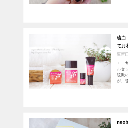
琉白
て月
更新
エコ
ルセ
統派
が、琉
ne