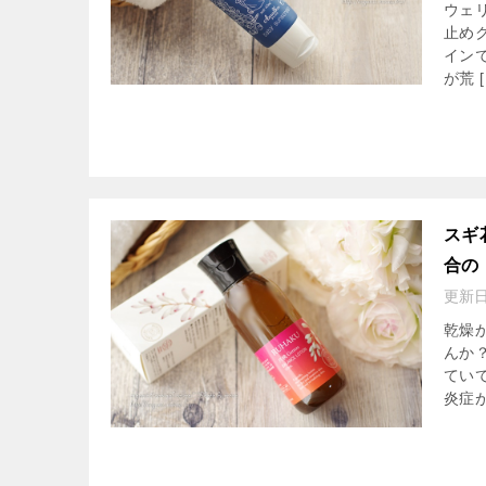
ウェ
止め
イン
が荒 [
スギ
合の
更新
乾燥
んか
てい
炎症が