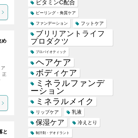
ビタミンC配合
ピーリング・角質ケア
フットケア
ファンデーション
ブリリアントライフ
プロダクツ
改め
プロバイオティック
ヘアケア
イア
ボディケア
、正
す
ミネラルファンデ
ーション
ミネラルメイク
乳液
リップケア
保湿ケア
冷えとり
落と
制汗剤・デオドラント