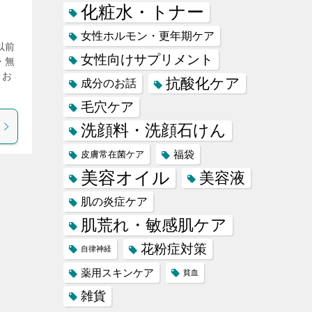
化粧水・トナー
女性ホルモン・更年期ケア
以前
女性向けサプリメント
・無
もお
抗酸化ケア
成分のお話
毛穴ケア
洗顔料・洗顔石けん
福袋
皮膚常在菌ケア
美容オイル
美容液
肌の炎症ケア
肌荒れ・敏感肌ケア
花粉症対策
自律神経
薬用スキンケア
貧血
雑貨