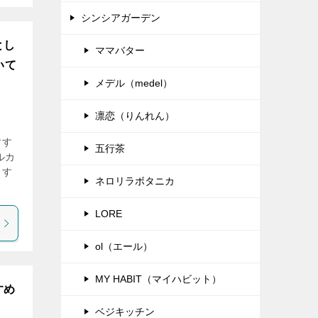
シンシアガーデン
とし
ママバター
いて
メデル（medel）
凛恋（りんれん）
すす
五行茶
ルカ
ます
ネロリラボタニカ
LORE
ol（エール）
MY HABIT（マイハビット）
すめ
ベジキッチン