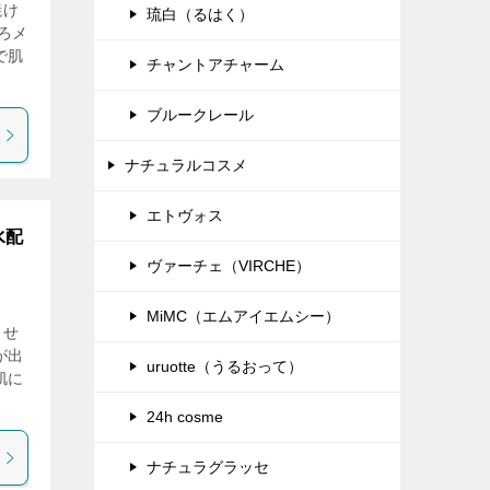
焼け
琉白（るはく）
ろメ
で肌
チャントアチャーム
ブルークレール
ナチュラルコスメ
エトヴォス
水配
ヴァーチェ（VIRCHE）
MiMC（エムアイエムシー）
ませ
が出
uruotte（うるおって）
肌に
24h cosme
ナチュラグラッセ