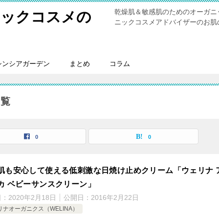
乾燥肌＆敏感肌のためのオーガニ
ニックコスメの
ニックコスメアドバイザーのお肌
シンシアガーデン
まとめ
コラム
一覧
0
0
肌も安心して使える低刺激な日焼け止めクリーム「ウェリナ 
カ ベビーサンスクリーン」
日：
2020年2月18日
公開日：
2016年2月22日
リナオーガニクス（WELINA）