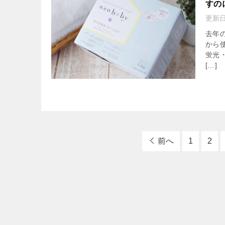
すの
更新
去年
から
蛍光
[…]
前へ
1
2