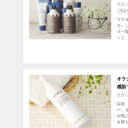
更新
ウェ
ママ
カ」
ズ一
ッ […
オラ
感肌
更新
以前
ー」
が気
を朝も