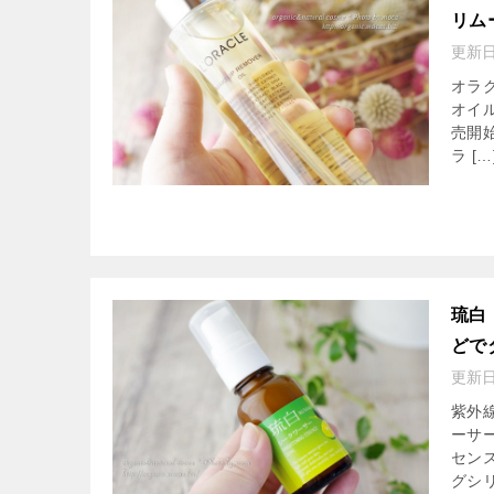
リム
更新
オラ
オイ
売開
ラ […
琉白
どで
更新
紫外
ーサ
セン
グシリ