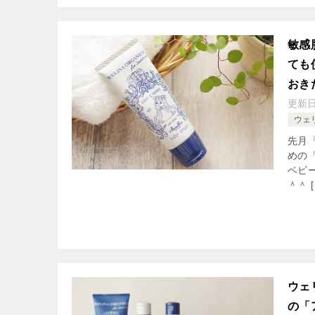
敏感
ても
おき
更新
ウェ
先月
めの
ベビ
＾＾ [
ウェ
の「