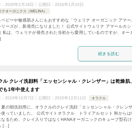
日：
2020年2月18日
公開日：
2016年1月15日
リナオーガニクス（WELINA）
＆ベビーや敏感肌さんにもおすすめな「ウェリナ オーガニック アマー
シリーズが、新発売になりました！ 公式サイトウェリナ アマールカシ
覧 私は、ウェリナが発売された当初から愛用しているのですが、オー
]
続きを読む
クル クレイ洗顔料「エッセンシャル・クレンザー」は乾燥肌
でも1年中使えます
日：
2019年10月7日
公開日：
2015年12月11日
オラクル
、夏の朝洗顔用に、オラクルのクレイ洗顔「エッセンシャル・クレン
を使っていました。 公式サイトオラクル トライアルセット 秋からは
になるため、クレイ入りではなくHANAオーガニックのキューブ型石け
 […]