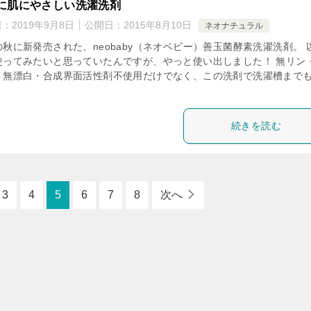
に肌にやさしい洗濯洗剤
日：
2019年9月8日
公開日：
2015年8月10日
ネオナチュラル
の秋に新発売された、neobaby（ネオベビー）善玉菌酵素洗濯洗剤。 
使ってみたいと思っていたんですが、やっと使い出しました！ 無リン
・無漂白・合成界面活性剤不使用だけでなく、この洗剤で洗濯槽まで
続きを読む
3
4
5
6
7
8
次へ