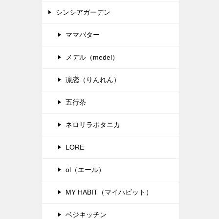
シンシアガーデン
ママバター
メデル（medel）
凛恋（りんれん）
五行茶
ネロリラボタニカ
LORE
ol（エール）
MY HABIT（マイハビット）
ベジキッチン