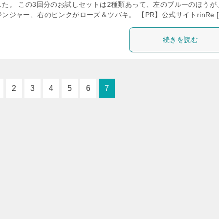
した。 この3回分のお試しセットは2種類あって、左のブルーのほうが
ンジャー、右のピンクがローズ＆ツバキ。 【PR】公式サイトrinRe [
続きを読む
2
3
4
5
6
7