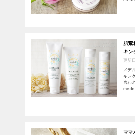
肌荒
キン
更新
メデ
キン
言わ
medel
ママ