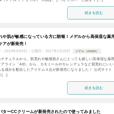
続きを読む
れや肌が敏感になっている方に朗報！メデルから高保湿な薬
ケアが新発売！
日：
2019年9月6日
公開日：
2017年2月28日
メデル（medel）
ルナチュラルから、肌荒れや敏感肌さんにとっても嬉しい高保湿な薬
ケアライン「AID」から、カモミールやカレンデュラなど肌荒れにいい
れる成分を配合したアイテム４点が新発売になりました！ 公式サイト
 […]
続きを読む
バターCCクリームが新発売されたので使ってみました