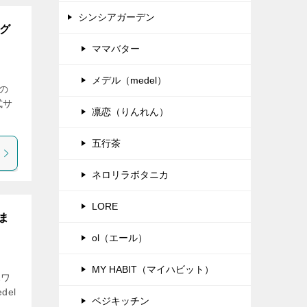
シンシアガーデン
ング
ママバター
メデル（medel）
の
式サ
凛恋（りんれん）
五行茶
ネロリラボタニカ
LORE
ま
ol（エール）
MY HABIT（マイハビット）
ホワ
el
ベジキッチン