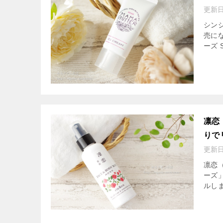
更新
シン
売にな
ーズ 
凛恋
りで
更新
凛恋
ーズ
ルしま