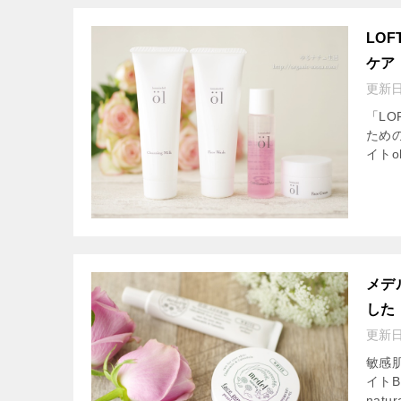
LO
ケア
更新
「L
ため
イトo
メデ
した
更新
敏感
イト
nat