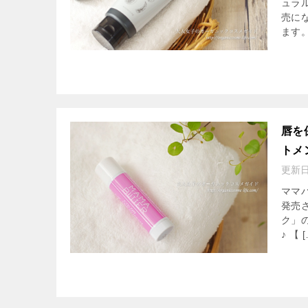
ュラ
売に
ます
唇を
トメ
更新
ママ
発売
ク」
♪ 【 [