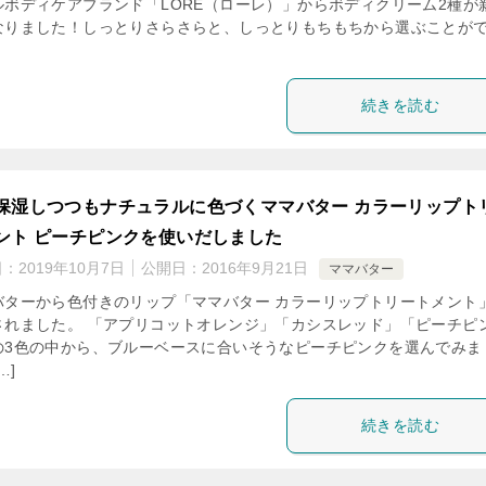
ルボディケアブランド「LORE（ローレ）」からボディクリーム2種が
なりました！しっとりさらさらと、しっとりもちもちから選ぶことが
。
続きを読む
保湿しつつもナチュラルに色づくママバター カラーリップト
ント ピーチピンクを使いだしました
日：
2019年10月7日
公開日：
2016年9月21日
ママバター
バターから色付きのリップ「ママバター カラーリップトリートメント
されました。 「アプリコットオレンジ」「カシスレッド」「ピーチピ
の3色の中から、ブルーベースに合いそうなピーチピンクを選んでみま
…]
続きを読む