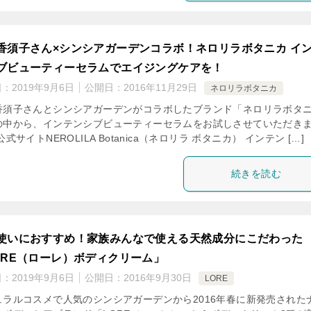
香須子さん×シンシアガーデンコラボ！ネロリラボタニカ イ
ブビューティーセラムでエイジングケアを！
日：
2019年9月6日
公開日：
2016年11月29日
ネロリラボタニカ
香須子さんとシンシアガーデンがコラボしたブランド「ネロリラボタ
の中から、インテンシブビューティーセラムをお試しさせていただき
公式サイトNEROLILA Botanica（ネロリラ ボタニカ） インテン […]
続きを読む
使いにおすすめ！家族みんなで使える天然成分にこだわった
ORE（ローレ）ボディクリーム」
日：
2019年9月6日
公開日：
2016年9月30日
LORE
ュラルコスメで人気のシンシアガーデンから2016年春に新発売された