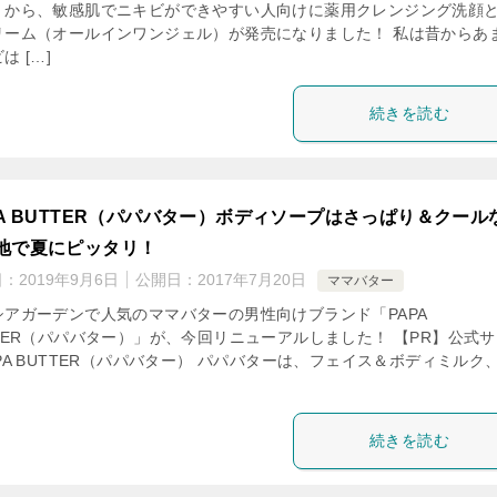
」から、敏感肌でニキビができやすい人向けに薬用クレンジング洗顔
リーム（オールインワンジェル）が発売になりました！ 私は昔からあ
は […]
続きを読む
PA BUTTER（パパバター）ボディソープはさっぱり＆クール
地で夏にピッタリ！
日：
2019年9月6日
公開日：
2017年7月20日
ママバター
シアガーデンで人気のママバターの男性向けブランド「PAPA
TTER（パパバター）」が、今回リニューアルしました！ 【PR】公式
PA BUTTER（パパバター） パパバターは、フェイス＆ボディミルク
続きを読む