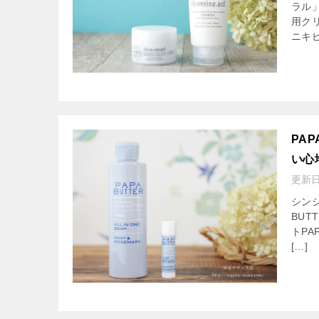
ラル
用ク
ニキビ
PA
い心
更新
シン
BU
トPA
[…]