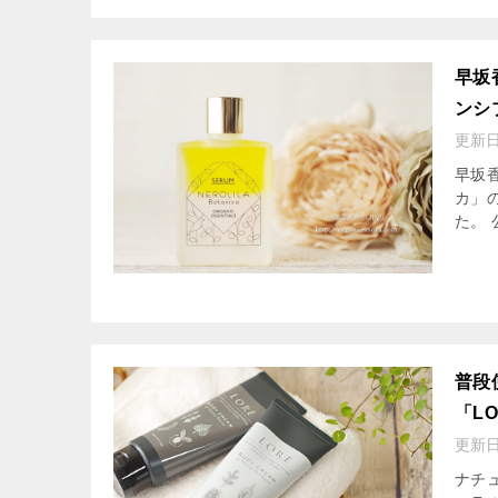
早坂
ンシ
更新
早坂
カ」
た。 
普段
「L
更新
ナチ