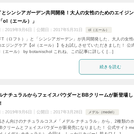
FTとシンシアガーデン共同開発！大人の女性のためのエイジ
「ol（エール）」
日：
2019年9月6日
公開日：
2017年5月31日
ol（エール）
OFT（ロフト）」と「シンシアガーデン」が共同開発した、大人の女性
のエジングケア【ol（エール）】をお試しさせていただきました！ 公
l（エール） by botanischol これね、この記事に詳しく […]
続きを読む
ルナチュラルからフェイスパウダーとBBクリームが新登場し
！
日：
2019年9月6日
公開日：
2017年3月28日
メデル（medel）
肌さん向けのナチュラルコスメ「メデル ナチュラル」から、2種類の
BBクリームとフェイスパウダーが新発売になりました！ 公式サイトmed
ural（メデル ナチュラル） 今回は、しっかりカバーし肌をワ […]