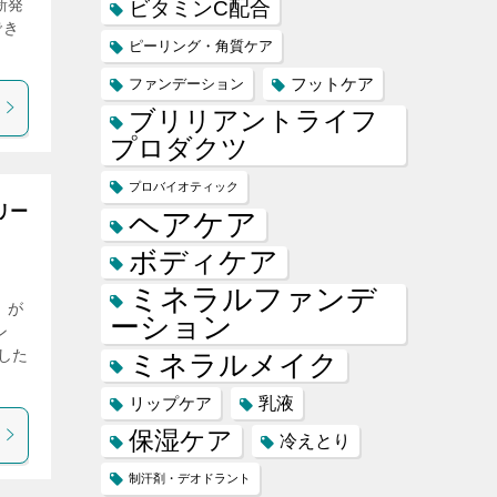
新発
ビタミンC配合
でき
ピーリング・角質ケア
フットケア
ファンデーション
ブリリアントライフ
プロダクツ
プロバイオティック
リー
ヘアケア
ボディケア
ミネラルファンデ
」が
ーション
ン
した
ミネラルメイク
乳液
リップケア
保湿ケア
冷えとり
制汗剤・デオドラント