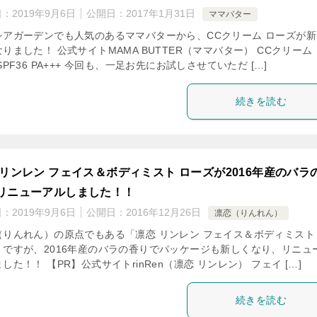
日：
2019年9月6日
公開日：
2017年1月31日
ママバター
シアガーデンでも人気のあるママバターから、CCクリーム ローズが新
りました！ 公式サイトMAMA BUTTER（ママバター） CCクリーム
SPF36 PA+++ 今回も、一足お先にお試しさせていただ […]
続きを読む
 リンレン フェイス＆ボディミスト ローズが2016年産のバラ
リニューアルしました！！
日：
2019年9月6日
公開日：
2016年12月26日
凛恋（りんれん）
（りんれん）の原点でもある「凛恋 リンレン フェイス＆ボディミスト
」ですが、2016年産のバラの香りでパッケージも新しくなり、リニュ
した！！ 【PR】公式サイトrinRen（凛恋 リンレン） フェイ […]
続きを読む