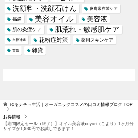
洗顔料・洗顔石けん
皮膚常在菌ケア
美容オイル
美容液
福袋
肌荒れ・敏感肌ケア
肌の炎症ケア
花粉症対策
薬用スキンケア
自律神経
雑貨
貧血
ゆるナチュ生活｜オーガニックコスメの口コミ情報ブログ
TOP
お得情報
【期間限定セール（終了）】オイル美容液coyori（こより）1ヶ月分
サイズが1,980円でお試しできます！