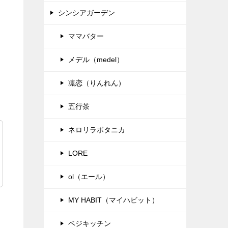
シンシアガーデン
ママバター
メデル（medel）
凛恋（りんれん）
五行茶
ネロリラボタニカ
LORE
ol（エール）
MY HABIT（マイハビット）
ベジキッチン