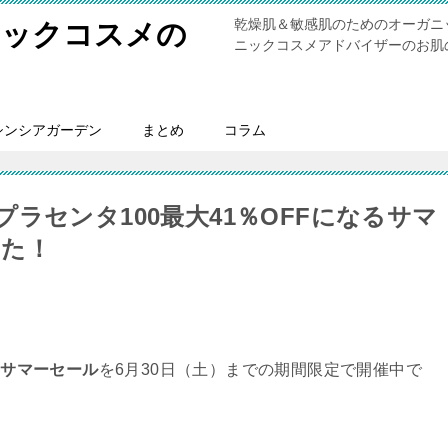
乾燥肌＆敏感肌のためのオーガニ
ニックコスメの
ニックコスメアドバイザーのお肌
シンシアガーデン
まとめ
コラム
ラセンタ100最大41％OFFになるサマ
した！
るサマーセール
を
6月30日（土）まで
の期間限定で開催中で