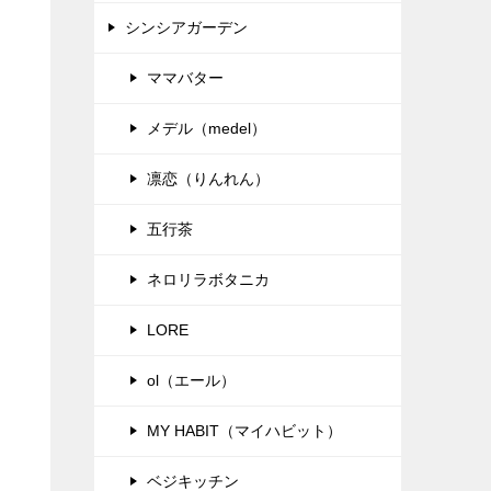
シンシアガーデン
ママバター
メデル（medel）
凛恋（りんれん）
五行茶
ネロリラボタニカ
LORE
ol（エール）
MY HABIT（マイハビット）
ベジキッチン