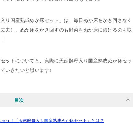
母入り国産熟成ぬか床セット」は、
毎日ぬか床をかき回さなく
大丈夫）
、
ぬか床をかき回すのも野菜をぬか床に漬けるのも取
よ！
床セットについてと、実際に天然酵母入り国産熟成ぬか床セッ
ていきたいと思います♪
目次
ちゃう！「天然酵母入り国産熟成ぬか床セット」とは？