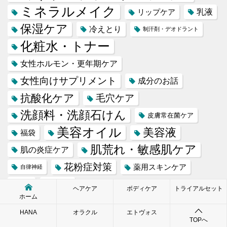
ミネラルメイク
乳液
リップケア
保湿ケア
冷えとり
制汗剤・デオドラント
化粧水・トナー
女性ホルモン・更年期ケア
女性向けサプリメント
成分のお話
抗酸化ケア
毛穴ケア
洗顔料・洗顔石けん
皮膚常在菌ケア
美容オイル
美容液
福袋
肌荒れ・敏感肌ケア
肌の炎症ケア
花粉症対策
薬用スキンケア
自律神経
雑貨
貧血
ヘアケア
ボディケア
トライアルセット
ホーム
HANA
オラクル
エトヴォス
TOPへ