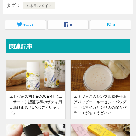
タグ
ミネラルメイク
Tweet
0
0
関連記事
エトヴォス初！ECOCERT（エ
エトヴォスのシンプル成分仕上
コサート）認証取得のボディ用
げパウダー「ルーセントパウダ
日焼け止め「UVボディリキッ
ー」はマイカとシリカの配合バ
ド」
ランスがちょうどいい