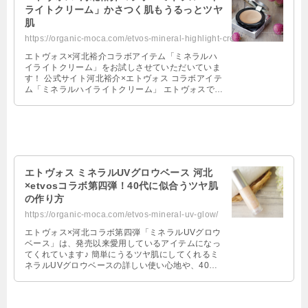
ライトクリーム」かさつく肌もうるっとツヤ
肌
https://organic-moca.com/etvos-mineral-highlight-cream/
エトヴォス×河北裕介コラボアイテム「ミネラルハ
イライトクリーム」をお試しさせていただいていま
す！ 公式サイト河北裕介×エトヴォス コラボアイテ
ム「ミネラルハイライトクリーム」 エトヴォスで
は、今年の夏にハイライトパウダー …
エトヴォス ミネラルUVグロウベース 河北
×etvosコラボ第四弾！40代に似合うツヤ肌
の作り方
https://organic-moca.com/etvos-mineral-uv-glow/
エトヴォス×河北コラボ第四弾「ミネラルUVグロウ
ベース」は、発売以来愛用しているアイテムになっ
てくれています♪ 簡単にうるツヤ肌にしてくれるミ
ネラルUVグロウベースの詳しい使い心地や、40代
に似合うツヤ肌の作り方について …