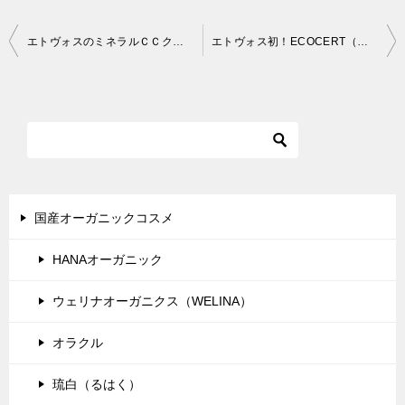
投
エトヴォスのミネラルＣＣクリームは色ムラや毛穴をカバーし汗にも強い！
エトヴォス初！ECOCERT（エコサート）認証取得のボディ用日焼け止め「UVボディリキッド」
稿
ナ
ビ
ゲ
ー
シ
国産オーガニックコスメ
ョ
HANAオーガニック
ン
ウェリナオーガニクス（WELINA）
オラクル
琉白（るはく）