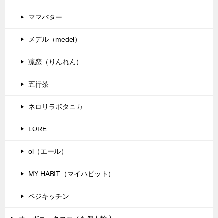
ママバター
メデル（medel）
凛恋（りんれん）
五行茶
ネロリラボタニカ
LORE
ol（エール）
MY HABIT（マイハビット）
ベジキッチン