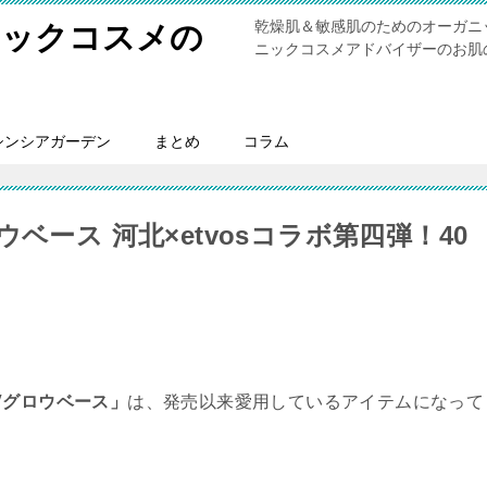
乾燥肌＆敏感肌のためのオーガニ
ニックコスメの
ニックコスメアドバイザーのお肌
シンシアガーデン
まとめ
コラム
ベース 河北×etvosコラボ第四弾！40
Vグロウベース」
は、発売以来愛用しているアイテムになって