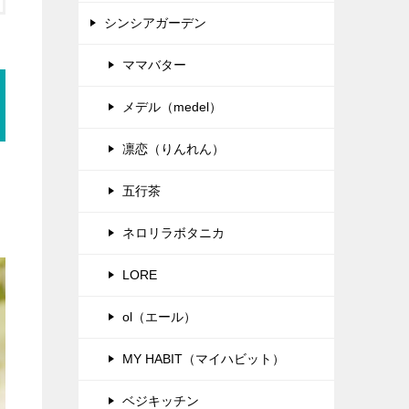
シンシアガーデン
ママバター
メデル（medel）
凛恋（りんれん）
五行茶
ネロリラボタニカ
LORE
ol（エール）
MY HABIT（マイハビット）
ベジキッチン