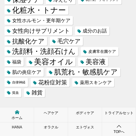
化粧水・トナー
女性ホルモン・更年期ケア
女性向けサプリメント
成分のお話
抗酸化ケア
毛穴ケア
洗顔料・洗顔石けん
皮膚常在菌ケア
美容オイル
美容液
福袋
肌荒れ・敏感肌ケア
肌の炎症ケア
花粉症対策
薬用スキンケア
自律神経
雑貨
貧血
ヘアケア
ボディケア
トライアルセット
ホーム
HANA
オラクル
エトヴォス
TOPへ