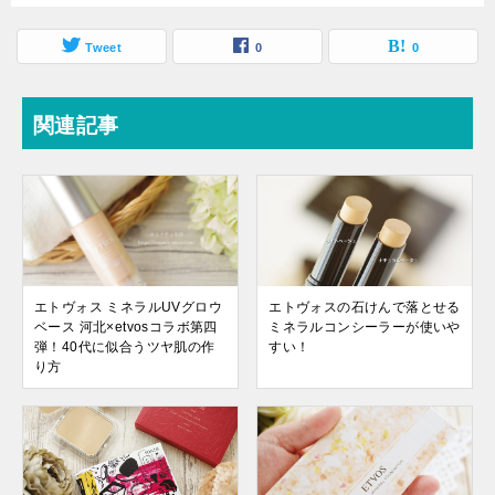
Tweet
0
0
関連記事
エトヴォス ミネラルUVグロウ
エトヴォスの石けんで落とせる
ベース 河北×etvosコラボ第四
ミネラルコンシーラーが使いや
弾！40代に似合うツヤ肌の作
すい！
り方