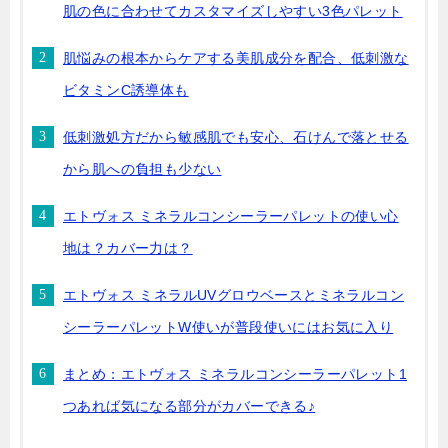
肌の色に合わせてカスタマイズしやすい3色パレット
肌悩みの根本からケアする美肌成分を配合、低刺激な
ビタミンC誘導体も
低刺激処方だから敏感肌でも安心、石けんで落とせる
から肌への負担も少ない
エトヴォス ミネラルコンシーラーパレットの使い心
地は？カバー力は？
エトヴォス ミネラルUVグロウベースとミネラルコン
シーラーパレットW使いが普段使いにはお気に入り
まとめ：エトヴォス ミネラルコンシーラーパレット1
つあれば気になる部分がカバーできる♪