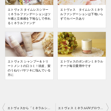
エトヴォス タイムレスシマー
エトヴォス タイムレスミネラ
ミネラルファンデーションはツ
ルファンデーションは下地いら
ヤ感と立体感を下地なしで作れ
ずでカバー力あり
るミネラルファンデ
エトヴォス シャンプー＆トリ
エトヴォスのポンポンミネラル
ートメントの口コミ！頭皮、髪
チーク毎日愛用中です
のうねりパサツキに悩んでいる
方に
投
エトヴォスから「ミネラルシマリングデュオ」が新発売！骨格メイクが簡単にできます♪
エトヴォス ミネラルUVグロウベース 河北×etvosコラボ第四弾！40代に似合うツヤ肌の作り方