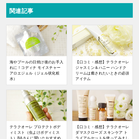
関連記事
海やプールの日焼け後のお手入
【口コミ・感想】テラクオーレ
れに！コディナ モイスチャー
ジャスミン＆ハニー ハンドク
アロエジェル（ジェル状化粧
リームは癒されたいときの必須
水）
アイテム
テラクオーレ プロテクトボデ
【口コミ・感想】テラクオーレ
ィミスト（虫よけボディミス
ダマスクローズ スキンケア ト
ト）BAさんに聞いたおすすめ
ライアルセットを使ってみまし