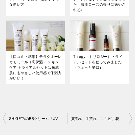
な使い方
た 濃厚ローズの香りに癒やさ
れる♪
【口コミ・感想】テラクオーレ
Trilogy（トリロジー）トライ
カモミール（高保湿） スキン
アルセットを使ってみました
ケア トライアルセットは敏感
（ちょっと辛口）
肌にもやさしい使用感で保湿力
がいい！
投
SHIGETAのBBクリーム「UVスキンパーフェクション」と「UVスキンプロテクション」使ってみました
肌荒れ、手荒れ、ニキビ、花粉症による肌のかゆみ、乾燥肌、敏感肌の肌トラブルに使えるオーガニック万能バームをリピしました
稿