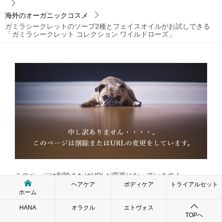
海外のオーガニックコスメ
ガミラシークレットのソープ2種とフェイスオイルがお試しできる
「ガミラシークレット コレクション ワイルドローズ」
このページは削除またはURLが変更になっています！
ヘアケア
ボディケア
トライアルセット
ホーム
このページは、削除またはURLの変更をしています。
HANA
オラクル
エトヴォス
大変申し訳ございませんが、該当するカテゴリーやブログ内
TOPへ