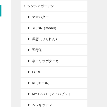
シンシアガーデン
ママバター
メデル（medel）
凛恋（りんれん）
五行茶
ネロリラボタニカ
LORE
ol（エール）
MY HABIT（マイハビット）
ベジキッチン