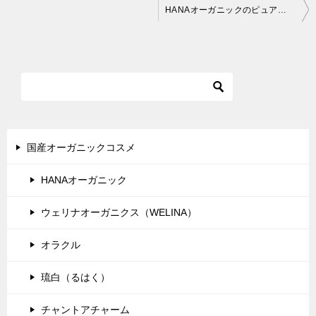
投
HANAオーガニックのピュアリクレイは乾燥性敏感肌でも使えるクレイ配合洗顔料
稿
ナ
ビ
ゲ
ー
シ
国産オーガニックコスメ
ョ
HANAオーガニック
ン
ウェリナオーガニクス（WELINA）
オラクル
琉白（るはく）
チャントアチャーム