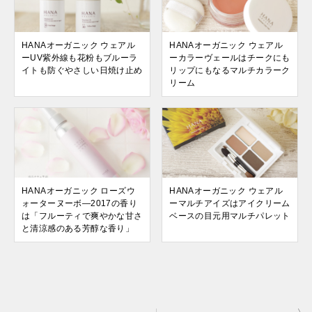
HANAオーガニック ウェアル
HANAオーガニック ウェアル
ーUV紫外線も花粉もブルーラ
ーカラーヴェールはチークにも
イトも防ぐやさしい日焼け止め
リップにもなるマルチカラーク
リーム
HANAオーガニック ローズウ
HANAオーガニック ウェアル
ォーターヌーボ―2017の香り
ーマルチアイズはアイクリーム
は「フルーティで爽やかな甘さ
ベースの目元用マルチパレット
と清涼感のある芳醇な香り」