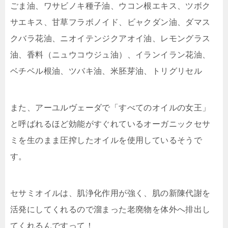
ごま油、ワサビノキ種子油、ウコン根エキス、ツボク
サエキス、甘草フラボノイド、ビャクダン油、ダマス
クバラ花油、ニオイテンジクアオイ油、レモングラス
油、香料（ニュウコウジュ油）、イランイラン花油、
ベチベル根油、ツバキ油、米胚芽油、トリグリセル
また、アーユルヴェーダで「
すべてのオイルの女王
」
と呼ばれるほど
効能がすぐれているオーガニックセサ
ミを生のまま圧搾したオイルを使用
しているそうで
す。
セサミオイルは、肌浄化作用が強く、肌の新陳代謝を
活発にしてくれるので溜まった老廃物を体外へ排出し
てくれるんですって！