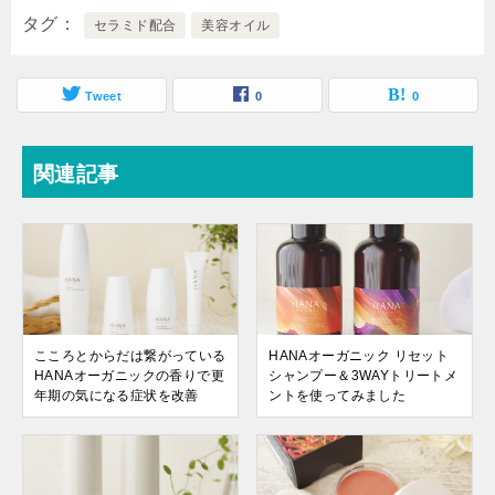
タグ
セラミド配合
美容オイル
Tweet
0
0
関連記事
こころとからだは繋がっている
HANAオーガニック リセット
HANAオーガニックの香りで更
シャンプー＆3WAYトリートメ
年期の気になる症状を改善
ントを使ってみました