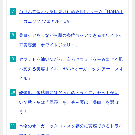
石けんで落とせる日焼け止め＆BBクリーム「HANAオ
ーガニック ウェアルーUV」
美白ケアをしながら肌の炎症もケアできるホワイトケ
ア美容液「ホワイトジェリー」
セラミドを補いながら、自らセラミドを生み出せる肌
へ変える美容オイル「HANAオーガニック アーユスオ
イル」
乾燥肌、敏感肌にはどっちのトライアルセットがい
い？秋～冬は「保湿」を、春～夏は「美白」を選ぼ
う！
本物のオーガニックコスメを存分に実感できるトライ