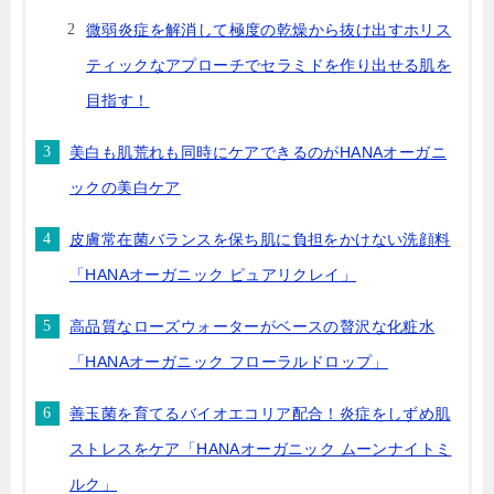
微弱炎症を解消して極度の乾燥から抜け出すホリス
ティックなアプローチでセラミドを作り出せる肌を
目指す！
美白も肌荒れも同時にケアできるのがHANAオーガニ
ックの美白ケア
皮膚常在菌バランスを保ち肌に負担をかけない洗顔料
「HANAオーガニック ピュアリクレイ」
高品質なローズウォーターがベースの贅沢な化粧水
「HANAオーガニック フローラルドロップ」
善玉菌を育てるバイオエコリア配合！炎症をしずめ肌
ストレスをケア「HANAオーガニック ムーンナイトミ
ルク」