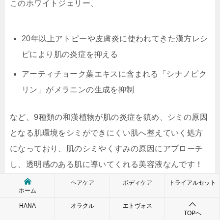
このホワイトジェリー、
20年以上アトピーや皮膚炎に使われてきた漢方レシ
ピにより肌の炎症を抑える
アーティチョーク葉エキスに含まれる「シナノピク
リン」がメラニンの生成を抑制
など、
9種類の和漢植物が肌の炎症を鎮め、シミの原因
となる肌環境をシミができにくい肌へ整えていく処方
になっており、肌のシミやくすみの原因にアプローチ
し、透明感のある肌に導いてくれる美容液なんです！
ヘアケア
ボディケア
トライアルセット
ホーム
美白系のアイテムは、敏感肌や乾燥肌の方には刺激が
HANA
オラクル
エトヴォス
TOPへ
強すぎて、ピリピリしたり腫れ上がったりしてしまい