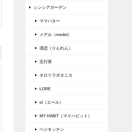
シンシアガーデン
ママバター
メデル（medel）
凛恋（りんれん）
五行茶
ネロリラボタニカ
LORE
ol（エール）
MY HABIT（マイハビット）
ベジキッチン