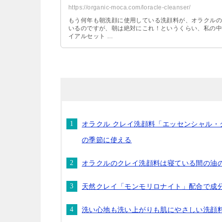
https://organic-moca.com/loracle-cleanser/
もう何年も朝洗顔に使用している洗顔料が、オラクルの
いるのですが、朝は絶対にこれ！というくらい、私の中
イアルセット …
オラクル クレイ洗顔料「エッセンシャル
の季節に使える
オラクルのクレイ洗顔料は寝ている間の油
天然クレイ「モンモリロナイト」配合で成
洗い心地も洗い上がりも肌にやさしい洗顔