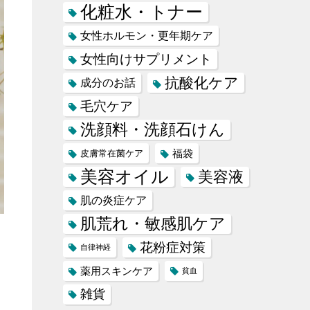
化粧水・トナー
女性ホルモン・更年期ケア
女性向けサプリメント
抗酸化ケア
成分のお話
毛穴ケア
洗顔料・洗顔石けん
福袋
皮膚常在菌ケア
美容オイル
美容液
肌の炎症ケア
肌荒れ・敏感肌ケア
花粉症対策
自律神経
。
薬用スキンケア
貧血
雑貨