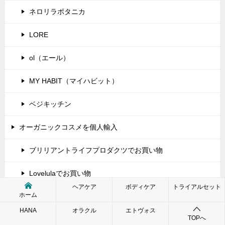
ネロリラボタニカ
LORE
ol（エール）
MY HABIT（マイハビット）
ベジキッチン
オーガニックコスメを個人輸入
ブリリアントライフプロダクツでお買い物
Lovelulaでお買い物
ヘアケア
ボディケア
トライアルセット
ホーム
海外のオーガニックコスメ
HANA
オラクル
エトヴォス
TOPへ
ヴェレダ