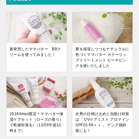
新発売したママバター BBク
唇を保湿しつつもナチュラルに
リームを使ってみました！
色づくママバター カラーリッ
プトリートメント ピーチピン
クを使いだしました
2018Xmas限定＊ママバター保
次男の日焼け止めと虫除け対策
湿ケアセット（ローズの香り）
は「 UVケアミスト アロマイン
で乾燥対策を♪（12/26午前10
SPF20 PA＋＋ 」 デング熱対
時まで）
策にも！