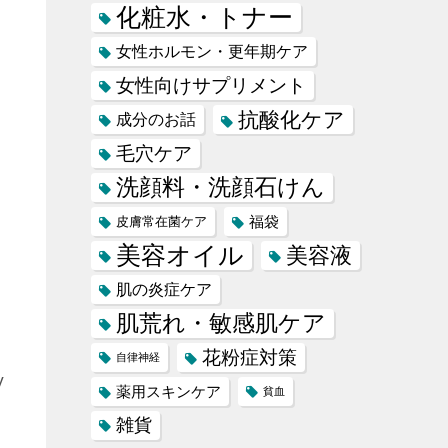
化粧水・トナー
女性ホルモン・更年期ケア
女性向けサプリメント
抗酸化ケア
成分のお話
毛穴ケア
洗顔料・洗顔石けん
福袋
皮膚常在菌ケア
美容オイル
美容液
肌の炎症ケア
肌荒れ・敏感肌ケア
花粉症対策
自律神経
V
薬用スキンケア
貧血
雑貨