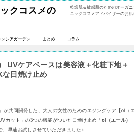
乾燥肌＆敏感肌のためのオーガニ
ニックコスメの
ニックコスメアドバイザーのお肌
シンシアガーデン
まとめ
コラム
） UVケアベースは美容液＋化粧下地＋
Kな日焼け止め
ン」が共同開発した、大人の女性のためのエジングケア【ol（
UVカット」の3つの機能がついた日焼け止め「
ol（エール）
で、早速お試しさせていただきました♪