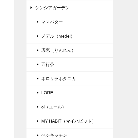
シンシアガーデン
ママバター
メデル（medel）
凛恋（りんれん）
五行茶
ネロリラボタニカ
LORE
ol（エール）
MY HABIT（マイハビット）
ベジキッチン