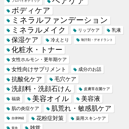
ヘアケア
プロバイオティック
ボディケア
ミネラルファンデーション
ミネラルメイク
乳液
リップケア
保湿ケア
冷えとり
制汗剤・デオドラント
化粧水・トナー
女性ホルモン・更年期ケア
女性向けサプリメント
成分のお話
抗酸化ケア
毛穴ケア
洗顔料・洗顔石けん
皮膚常在菌ケア
美容オイル
美容液
福袋
肌荒れ・敏感肌ケア
肌の炎症ケア
花粉症対策
薬用スキンケア
自律神経
雑貨
貧血