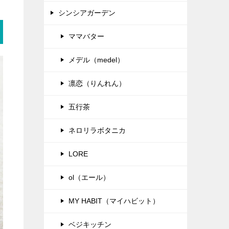
シンシアガーデン
ママバター
メデル（medel）
凛恋（りんれん）
五行茶
ネロリラボタニカ
LORE
ol（エール）
MY HABIT（マイハビット）
ベジキッチン