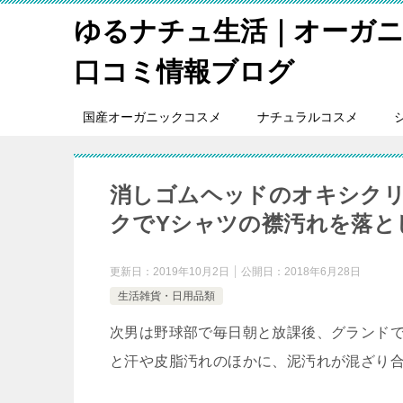
ゆるナチュ生活｜オーガ
口コミ情報ブログ
国産オーガニックコスメ
ナチュラルコスメ
消しゴムヘッドのオキシク
クでYシャツの襟汚れを落と
更新日：
2019年10月2日
公開日：
2018年6月28日
生活雑貨・日用品類
次男は野球部で毎日朝と放課後、グランド
と汗や皮脂汚れのほかに、泥汚れが混ざり