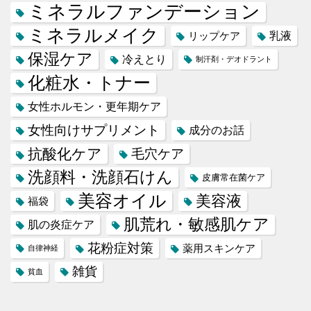
ミネラルファンデーション
ミネラルメイク
乳液
リップケア
保湿ケア
冷えとり
制汗剤・デオドラント
化粧水・トナー
女性ホルモン・更年期ケア
女性向けサプリメント
成分のお話
抗酸化ケア
毛穴ケア
洗顔料・洗顔石けん
皮膚常在菌ケア
美容オイル
美容液
福袋
肌荒れ・敏感肌ケア
肌の炎症ケア
花粉症対策
薬用スキンケア
自律神経
雑貨
貧血