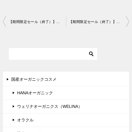
投
【期間限定セール（終了）】マルサンアイ「しみ込む豆乳・低糖質豆乳飲料・そいっち」それぞれ6本セットが1000円キャンペーン中！
【期間限定セール（終了）】マルサンアイ豆乳の日キャンペーン！＋12円でもう1セットや春なトレンドセットが買えちゃいます！
稿
ナ
ビ
ゲ
ー
シ
国産オーガニックコスメ
ョ
HANAオーガニック
ン
ウェリナオーガニクス（WELINA）
オラクル