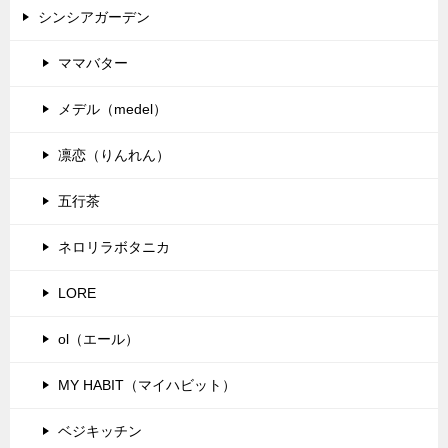
シンシアガーデン
ママバター
メデル（medel）
凛恋（りんれん）
五行茶
ネロリラボタニカ
LORE
ol（エール）
MY HABIT（マイハビット）
ベジキッチン