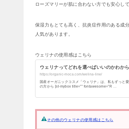
ローズマリーが肌に合わない方でも安心し
保湿力もとても高く、抗炎症作用のある成
人気があります。
ウェリナの使用感はこちら
ウェリナってどれを選べばいいのかわか
https://organic-moca.com/welina-line/
国産オーガニックコスメ「ウェリナ」は、私もずっと愛
の方から [st-mybox title=”” fontawesome=”R …
その他のウェリナの使用感はこちら