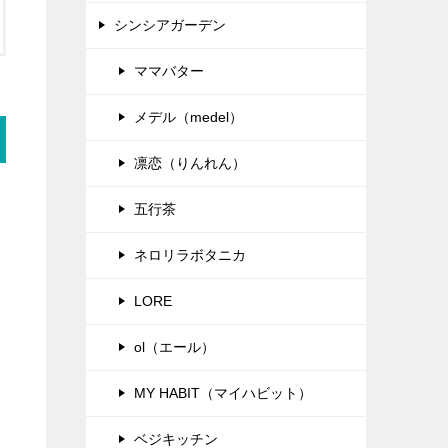
シンシアガーデン
ママバター
メデル（medel）
凛恋（りんれん）
五行茶
ネロリラボタニカ
LORE
ol（エール）
MY HABIT（マイハビット）
ベジキッチン