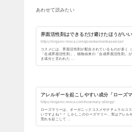
あわせて読みたい
界面活性剤はできるだけ避けたほうがい
https://organic-moca.com/goseikaimenkasseizai/
コスメには、界面活性剤が配合されているものが多く（
「合成界面活性剤」、植物由来の「合成界面活性剤」が
き成分と言われた …
アレルギーを起こしやすい成分「ローズ
https://organic-moca.com/rosemary-allergy/
ローズマリーは、オーガニックコスメやナチュラルコス
いですよね＾＾ しかしこのローズマリー、実はアレル
荒れを起こして …