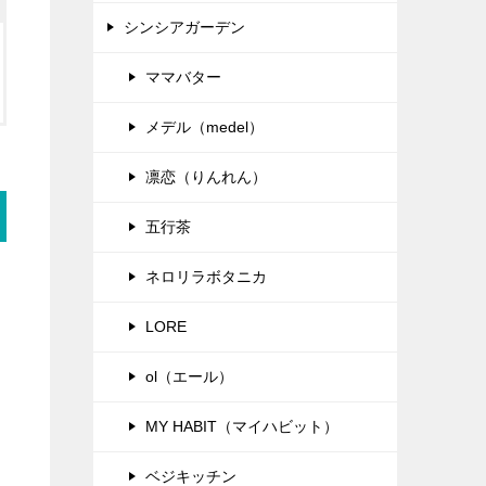
シンシアガーデン
ママバター
メデル（medel）
凛恋（りんれん）
五行茶
ネロリラボタニカ
LORE
ol（エール）
MY HABIT（マイハビット）
ベジキッチン