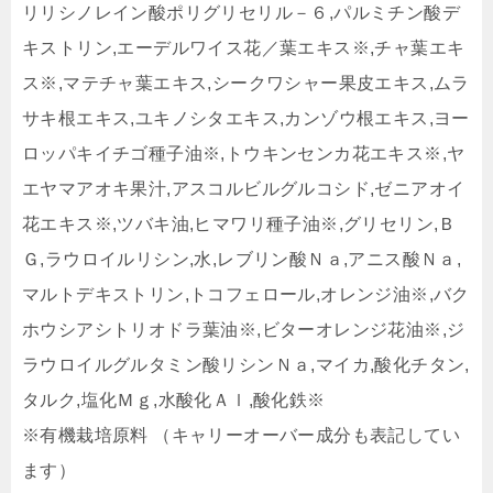
リリシノレイン酸ポリグリセリル－６,パルミチン酸デ
キストリン,エーデルワイス花／葉エキス※,チャ葉エキ
ス※,マテチャ葉エキス,シークワシャー果皮エキス,ムラ
サキ根エキス,ユキノシタエキス,カンゾウ根エキス,ヨー
ロッパキイチゴ種子油※,トウキンセンカ花エキス※,ヤ
エヤマアオキ果汁,アスコルビルグルコシド,ゼニアオイ
花エキス※,ツバキ油,ヒマワリ種子油※,グリセリン,Ｂ
Ｇ,ラウロイルリシン,水,レブリン酸Ｎａ,アニス酸Ｎａ,
マルトデキストリン,トコフェロール,オレンジ油※,バク
ホウシアシトリオドラ葉油※,ビターオレンジ花油※,ジ
ラウロイルグルタミン酸リシンＮａ,マイカ,酸化チタン,
タルク,塩化Ｍｇ,水酸化Ａｌ,酸化鉄※
※有機栽培原料 （キャリーオーバー成分も表記してい
ます）