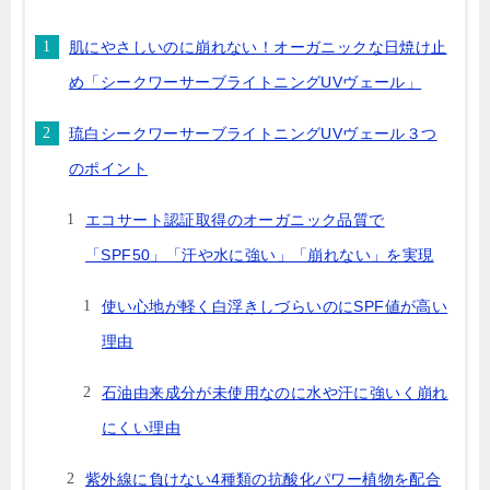
肌にやさしいのに崩れない！オーガニックな日焼け止
め「シークワーサーブライトニングUVヴェール」
琉白シークワーサーブライトニングUVヴェール３つ
のポイント
エコサート認証取得のオーガニック品質で
「SPF50」「汗や水に強い」「崩れない」を実現
使い心地が軽く白浮きしづらいのにSPF値が高い
理由
石油由来成分が未使用なのに水や汗に強いく崩れ
にくい理由
紫外線に負けない4種類の抗酸化パワー植物を配合