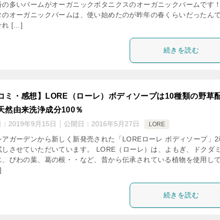
番の多いバームがオーガニックボタニクスのオーガニックバームです！
タのオーガニックバームは、使い始めたのが昨年の春くらいだったん
れ […]
続きを読む
コミ・感想】LORE（ローレ）ボディソープは10種類の野草
天然由来洗浄成分100％
日：
2019年9月15日
公開日：
2016年5月27日
LORE
シアガーデンから新しく新発売された「LOREローレ ボディソープ」2
試しさせていただいています。 LORE（ローレ）は、よもぎ、ドクダ
エ、びわの葉、葛の根・・など、昔から伝承されている植物を使用し
]
続きを読む