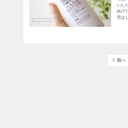
いた
BUT
売はし
前へ