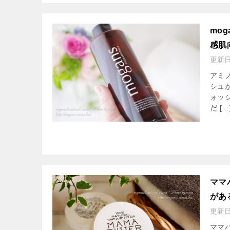
mo
感肌
更新
アミ
シュ
ォッ
だ […
ママ
があ
更新
ママ