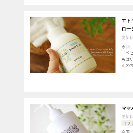
エト
ロー
更新
今回
「ベ
もは
んのマ
ママ
更新
ナチ
今回