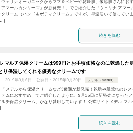
「ウェリナオーガニックからママ＆ベビーや乾燥肌、敏感肌さんにお
「アマールカシリーズ」が新発売！」でご紹介した『ウェリナ アマー
ークリーム（ハンド＆ボディクリーム』ですが、早速届いて使ってい
…]
続きを読む
ル マルチ保湿クリームは999円とお手頃価格なのに乾燥した
とり保湿してくれる優秀なクリームです
日：
2019年9月6日
公開日：
2015年9月30日
メデル（medel）
、「メデルから保湿クリームなど3種類が新発売！乾燥や肌荒れのレス
イテムにおすすめ」でご紹介したように、9月15日に新発売になったメ
マルチ保湿クリーム、かなり愛用しています！ 公式サイトメデル マル
]
続きを読む