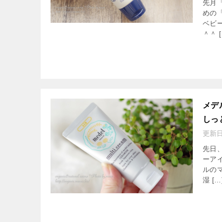
先月
めの
ベビ
＾＾ [
メデ
しっ
更新
先日
ーア
ルの
湿 […