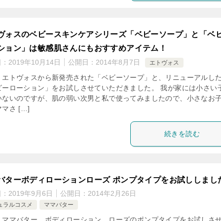
ヴォスのベビースキンケアシリーズ「ベビーソープ」と「ベ
ション」は敏感肌さんにもおすすめアイテム！
日：
2019年10月14日
公開日：
2014年8月7日
エトヴォス
、エトヴォスから新発売された「ベビーソープ」と、リニューアルし
ビーローション」をお試しさせていただきました。 我が家には小さい
いないのですが、肌の弱い次男と私で使ってみましたので、小さなお
マさ […]
続きを読む
バターボディローションローズ ポンプタイプをお試ししまし
日：
2019年9月6日
公開日：
2014年2月26日
ュラルコスメ
ママバター
、ママバター ボディローション ローズのポンプタイプをお試しさ