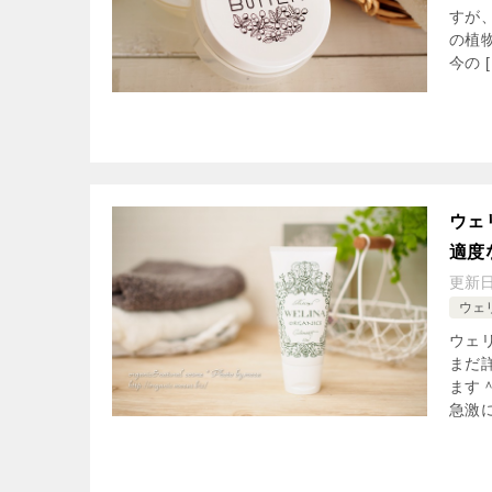
すが
の植
今の [
ウェ
適度
更新
ウェ
ウェ
まだ
ます
急激に