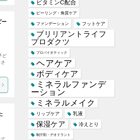
ビタミンC配合
ピーリング・角質ケア
ビー
フットケア
ファンデーション
ブリリアントライフ
プロダクツ
た
プロバイオティック
子ど
ヘアケア
子さ
ボディケア
ミネラルファンデ
ーション
ミネラルメイク
乳液
リップケア
た
保湿ケア
冷えとり
制汗剤・デオドラント
せて