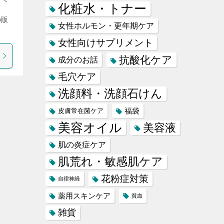
化粧水・トナー
の販
女性ホルモン・更年期ケア
女性向けサプリメント
抗酸化ケア
成分のお話
毛穴ケア
洗顔料・洗顔石けん
福袋
皮膚常在菌ケア
美容オイル
美容液
肌の炎症ケア
肌荒れ・敏感肌ケア
花粉症対策
自律神経
薬用スキンケア
貧血
雑貨