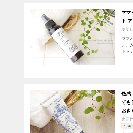
ママ
ト 
更新
ママ
ン」が
トド
敏感
ても
おき
更新
ウェ