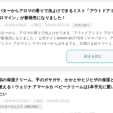
バターからアロマの香りで虫よけできるミスト「アウトドア
アロマイン」が新発売になりました！
日：
2019年9月6日
公開日：
2016年4月21日
ママバター
バターから、アロマの香りで虫よけができる「アウトドアミスト アロ
新発売になりました！ 公式サイトMAMA BUTTER（ママバター） 
アミスト アロマイン ママバターからは今までも、日焼け止めクリー […
続きを読む
肌の保湿クリーム、手のガサガサ、かかとやヒジヒザの保湿
使える！ウェリナ アマールカ ベビークリームは1本手元に置
たい
日：
2020年2月18日
公開日：
2016年2月5日
リナオーガニクス（WELINA）