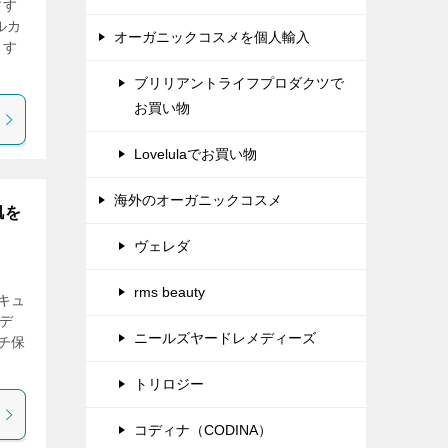
すす
ルカ
オーガニックコスメを個人輸入
ます
ブリリアントライフプロダクツで
お買い物
Lovelulaでお買い物
海外のオーガニックコスメ
肌を
ヴェレダ
rms beauty
キュ
デ
ニールズヤードレメディーズ
チ保
トリロジー
コディナ（CODINA）