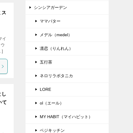
シンシアガーデン
ミス
ママバター
メデル（medel）
マイ
アウ
凛恋（りんれん）
]
五行茶
ネロリラボタニカ
LORE
とし
いて
ol（エール）
MY HABIT（マイハビット）
ベジキッチン