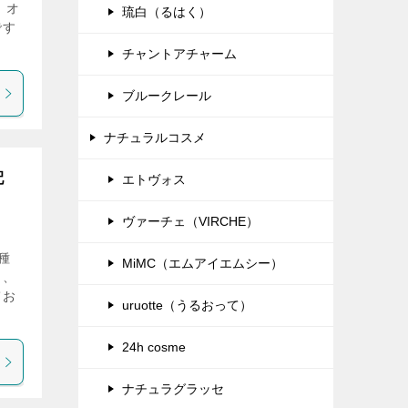
 オ
琉白（るはく）
です
チャントアチャーム
ブルークレール
ナチュラルコスメ
配
エトヴォス
ヴァーチェ（VIRCHE）
種
MiMC（エムアイエムシー）
ミ、
てお
uruotte（うるおって）
24h cosme
ナチュラグラッセ