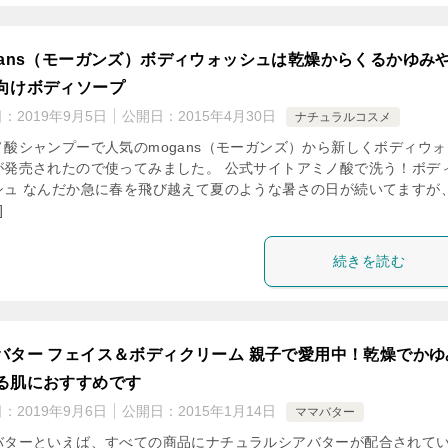
gans（モーガンズ）ボディウォッシュは乾燥からくるかゆみ
向けボディソープ
日：
2019年9月5日
公開日：
2015年4月30日
ナチュラルコスメ
ノ酸シャンプーで人気のmogans（モーガンズ）から新しくボディウォ
が発売されたので使ってみました。 公式サイトアミノ酸で洗う！ボデ
シュ なんだか急に春を飛び越えて夏のような暑さの日が続いてますが
]
続きを読む
バター フェイス＆ボディクリーム 親子で愛用中！乾燥でかゆ
る肌におすすめです
日：
2019年9月6日
公開日：
2015年1月14日
ママバター
バターといえば、すべての商品にナチュラルシアバターが配合されて