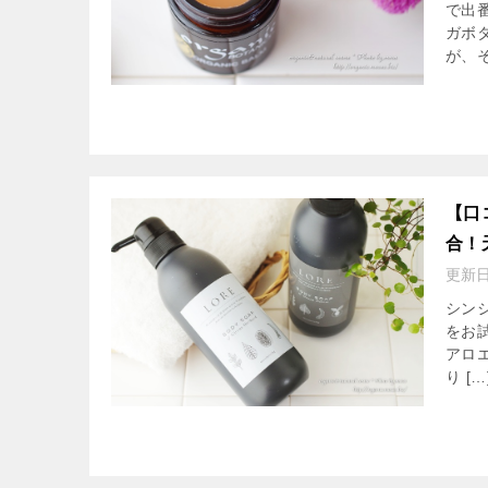
で出
ガボ
が、そ
【口
合！
更新
シン
をお
アロ
り […