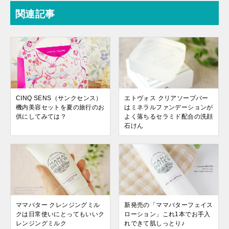
関連記事
CINQ SENS（サンクセンス）
エトヴォス クリアソープバー
機内美容セットを夏の旅行のお
はミネラルファンデーションが
供にしてみては？
よく落ちるセラミド配合の洗顔
石けん
ママバター クレンジングミル
新発売の「ママバターフェイス
クは日常使いにとってもいいク
ローション」これ1本でお手入
レンジングミルク
れできて肌しっとり♪