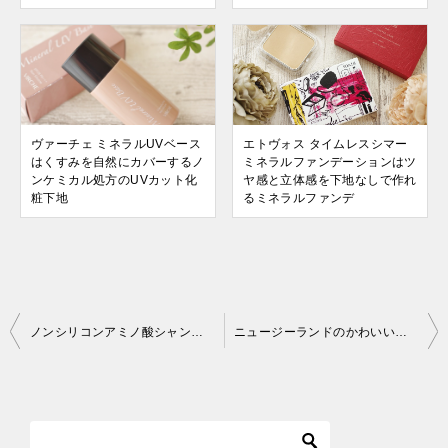
ヴァーチェ ミネラルUVベース
エトヴォス タイムレスシマー
はくすみを自然にカバーするノ
ミネラルファンデーションはツ
ンケミカル処方のUVカット化
ヤ感と立体感を下地なしで作れ
粧下地
るミネラルファンデ
投
ノンシリコンアミノ酸シャンプー「mogans（モーガンス）」くせ毛＆乾燥毛がサラッとしっとりまとまります
ニュージーランドのかわいいソープ（マヌカ・キウイ・天然泥）見た目も使用感もお気に入り♪
稿
ナ
ビ