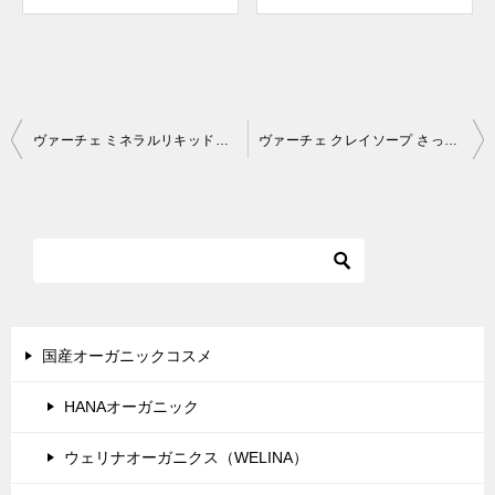
投
ヴァーチェ ミネラルリキッドファンデーションはカバー力＆保湿力もある使いやすいファンデです！
ヴァーチェ クレイソープ さっぱりな洗い心地で程よくしっとり感＆くすみ抜けも実感♪
稿
ナ
ビ
ゲ
ー
シ
国産オーガニックコスメ
ョ
HANAオーガニック
ン
ウェリナオーガニクス（WELINA）