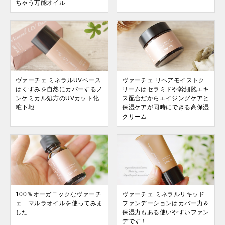
ちゃう万能オイル
ヴァーチェ ミネラルUVベース
ヴァーチェ リペアモイストク
はくすみを自然にカバーするノ
リームはセラミドや幹細胞エキ
ンケミカル処方のUVカット化
ス配合だからエイジングケアと
粧下地
保湿ケアが同時にできる高保湿
クリーム
100％オーガニックなヴァーチ
ヴァーチェ ミネラルリキッド
ェ マルラオイルを使ってみま
ファンデーションはカバー力＆
した
保湿力もある使いやすいファン
デです！