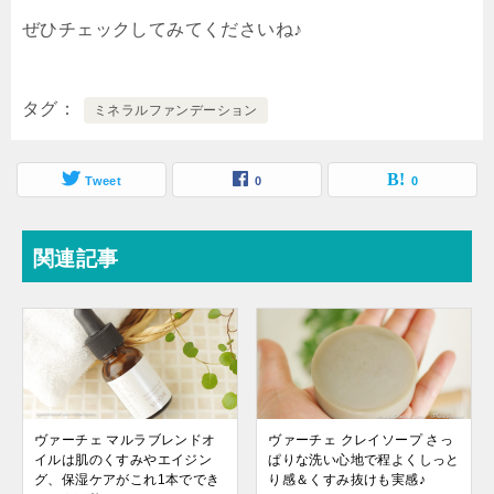
ぜひチェックしてみてくださいね♪
タグ
ミネラルファンデーション
Tweet
0
0
関連記事
ヴァーチェ マルラブレンドオ
ヴァーチェ クレイソープ さっ
イルは肌のくすみやエイジン
ぱりな洗い心地で程よくしっと
グ、保湿ケアがこれ1本ででき
り感＆くすみ抜けも実感♪