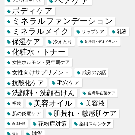
ヘアケア
プロバイオティック
ボディケア
ミネラルファンデーション
ミネラルメイク
乳液
リップケア
保湿ケア
冷えとり
制汗剤・デオドラント
化粧水・トナー
女性ホルモン・更年期ケア
女性向けサプリメント
成分のお話
抗酸化ケア
毛穴ケア
洗顔料・洗顔石けん
皮膚常在菌ケア
美容オイル
美容液
福袋
肌荒れ・敏感肌ケア
肌の炎症ケア
花粉症対策
薬用スキンケア
自律神経
雑貨
貧血