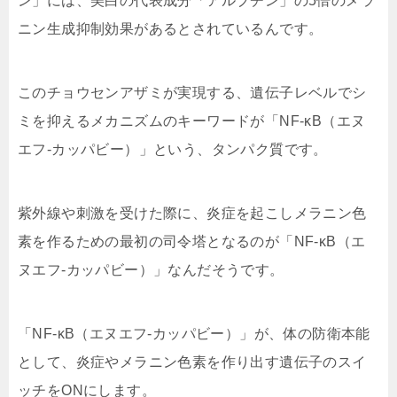
ン
」には、美白の代表成分「アルブチン」の5倍のメラ
ニン生成抑制効果があるとされているんです。
このチョウセンアザミが実現する、遺伝子レベルでシ
ミを抑えるメカニズムのキーワードが「
NF-κB（エヌ
エフ-カッパビー）
」という、タンパク質です。
紫外線や刺激を受けた際に、
炎症を起こしメラニン色
素を作るための最初の司令塔となる
のが「NF-κB（エ
ヌエフ-カッパビー）」なんだそうです。
「NF-κB（エヌエフ-カッパビー）」が、体の防衛本能
として、炎症やメラニン色素を作り出す遺伝子のスイ
ッチをONにします。