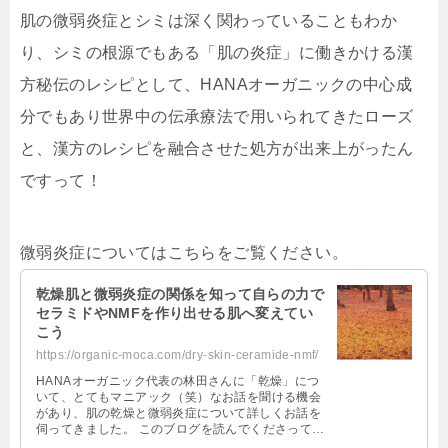
肌の微弱炎症とシミは深く関わっていることもわか
り、
シミの根源でもある「肌の炎症」に働きかける漢
方秘伝のレシピ
として、HANAオーガニックの中心成
分でもあり世界中の伝承療法で用いられてきたローズ
と、漢方のレシピを融合させた処方が出来上がったん
ですって！
微弱炎症についてはこちらをご覧ください。
乾燥肌と微弱炎症の関係を知って自らの力で
セラミドやNMFを作り出せる肌へ変えてい
こう
https://organic-moca.com/dry-skin-ceramide-nmf/
HANAオーガニック代表の林田さんに「乾燥」につ
いて、とてもマニアック（笑）なお話を聞ける機会
があり、肌の乾燥と微弱炎症について詳しくお話を
伺ってきました。 このブログを読んでくださってい
る方は、私と同じように乾燥肌さん …