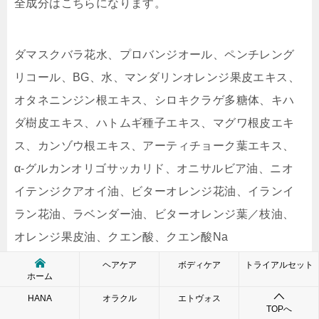
全成分はこちらになります。
ダマスクバラ花水、プロバンジオール、ペンチレング
リコール、BG、水、マンダリンオレンジ果皮エキス、
オタネニンジン根エキス、シロキクラゲ多糖体、キハ
ダ樹皮エキス、ハトムギ種子エキス、マグワ根皮エキ
ス、カンゾウ根エキス、アーティチョーク葉エキス、
α-グルカンオリゴサッカリド、オニサルビア油、ニオ
イテンジクアオイ油、ビターオレンジ花油、イランイ
ラン花油、ラベンダー油、ビターオレンジ葉／枝油、
オレンジ果皮油、クエン酸、クエン酸Na
ヘアケア
ボディケア
トライアルセット
ホーム
詳しい使い心地については後ほど詳しくご紹介します
HANA
オラクル
エトヴォス
TOPへ
が、ホワイトジェリーね、想像以上にとてもいい製品