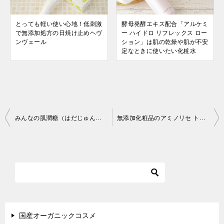
とっても軽い使い心地！低刺激
酵母発酵エキス配合「アルケミ
で無添加処方の日焼け止めヘヴ
ー ハイドロ リフレックス ロー
ンヴェール
ション」は肌の乾燥や肌が不安
定なときに使いたい化粧水
投
みんなの肌潤糖（はだじゅんとう）で肌がしっとり、もっちりで赤ちゃん肌に！（旧奇跡の肌砂糖）
無添加化粧品のアミノリセ トライアルセットを使ってみました
稿
ナ
ビ
ゲ
ー
シ
国産オーガニックコスメ