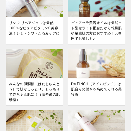
リソウ リペアジェルは天然
ピュアセラ美容オイルは天然ヒ
100％なピュアビタミンC美容
ト型セラミド配合だから乾燥肌
液！シミ・シワ・たるみケアに
や敏感肌の方におすすめ！500
円でお試しも♪
みんなの肌潤糖（はだじゅんと
I'm PINCH（アイムピンチ）は
う）で肌がしっとり、もっちり
肌自らの働きを高めてくれる美
で赤ちゃん肌に！（旧奇跡の肌
容液
砂糖）