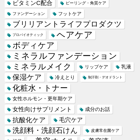
ビタミンC配合
ピーリング・角質ケア
フットケア
ファンデーション
ブリリアントライフプロダクツ
ヘアケア
プロバイオティック
ボディケア
ミネラルファンデーション
ミネラルメイク
乳液
リップケア
保湿ケア
冷えとり
制汗剤・デオドラント
化粧水・トナー
女性ホルモン・更年期ケア
女性向けサプリメント
成分のお話
抗酸化ケア
毛穴ケア
洗顔料・洗顔石けん
皮膚常在菌ケア