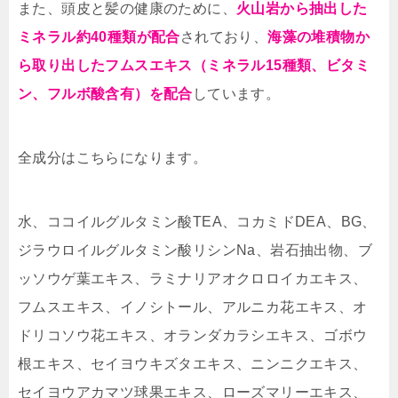
また、頭皮と髪の健康のために、
火山岩から抽出した
ミネラル約40種類が配合
されており、
海藻の堆積物か
ら取り出したフムスエキス（ミネラル15種類、ビタミ
ン、フルボ酸含有）を配合
しています。
全成分はこちらになります。
水、ココイルグルタミン酸TEA、コカミドDEA、BG、
ジラウロイルグルタミン酸リシンNa、岩石抽出物、ブ
ッソウゲ葉エキス、ラミナリアオクロロイカエキス、
フムスエキス、イノシトール、アルニカ花エキス、オ
ドリコソウ花エキス、オランダカラシエキス、ゴボウ
根エキス、セイヨウキズタエキス、ニンニクエキス、
セイヨウアカマツ球果エキス、ローズマリーエキス、