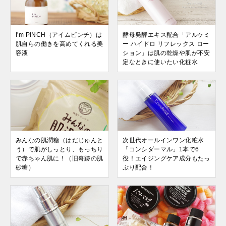
I'm PINCH（アイムピンチ）は
酵母発酵エキス配合「アルケミ
肌自らの働きを高めてくれる美
ー ハイドロ リフレックス ロー
容液
ション」は肌の乾燥や肌が不安
定なときに使いたい化粧水
みんなの肌潤糖（はだじゅんと
次世代オールインワン化粧水
う）で肌がしっとり、もっちり
「コンシダーマル」1本で6
で赤ちゃん肌に！（旧奇跡の肌
役！エイジングケア成分もたっ
砂糖）
ぷり配合！