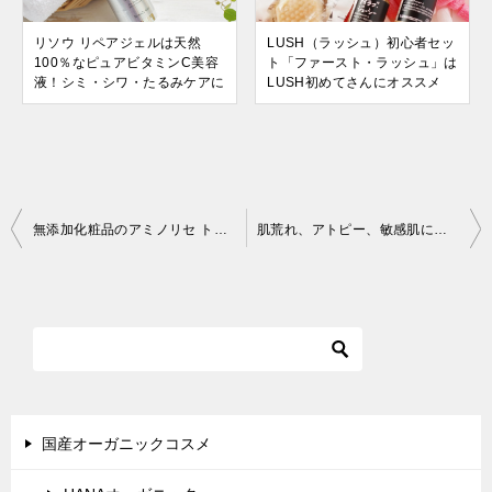
リソウ リペアジェルは天然
LUSH（ラッシュ）初心者セッ
100％なピュアビタミンC美容
ト「ファースト・ラッシュ」は
液！シミ・シワ・たるみケアに
LUSH初めてさんにオススメ
投
無添加化粧品のアミノリセ トライアルセットを使ってみました
肌荒れ、アトピー、敏感肌におすすめな「Dr（ドクター）ウィラードウォーター」2週間お試しセット
稿
ナ
ビ
ゲ
ー
シ
国産オーガニックコスメ
ョ