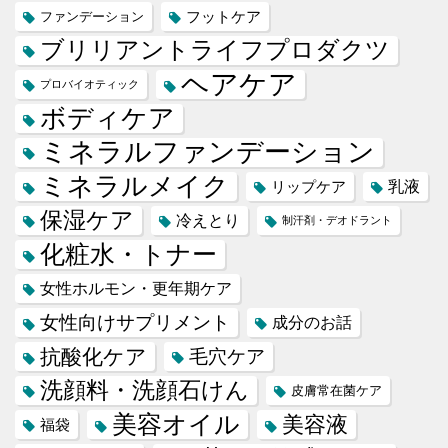
フットケア
ファンデーション
ブリリアントライフプロダクツ
ヘアケア
プロバイオティック
ボディケア
ミネラルファンデーション
ミネラルメイク
乳液
リップケア
保湿ケア
冷えとり
制汗剤・デオドラント
化粧水・トナー
女性ホルモン・更年期ケア
女性向けサプリメント
成分のお話
抗酸化ケア
毛穴ケア
洗顔料・洗顔石けん
皮膚常在菌ケア
美容オイル
美容液
福袋