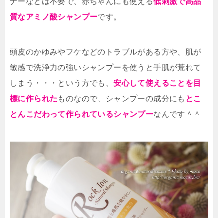
ナーなどは不要で、赤ちゃんにも使える
低刺激で高品
質なアミノ酸シャンプー
です。
頭皮のかゆみやフケなどのトラブルがある方や、肌が
敏感で洗浄力の強いシャンプーを使うと手肌が荒れて
しまう・・・という方でも、
安心して使えることを目
標に作られた
ものなので、シャンプーの成分にも
とこ
とんこだわって作られているシャンプー
なんです＾＾