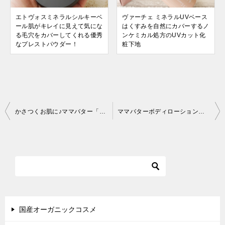
エトヴォスミネラルシルキーベ
ヴァーチェ ミネラルUVベース
ール肌がキレイに見えて気にな
はくすみを自然にカバーするノ
る毛穴をカバーしてくれる優秀
ンケミカル処方のUVカット化
なプレストパウダー！
粧下地
投
かさつくお肌に♪ママバター「ホイップバターローズ」が新発売です！
ママバターボディローションローズ ポンプタイプをお試ししました
稿
ナ
ビ
ゲ
ー
シ
国産オーガニックコスメ
ョ