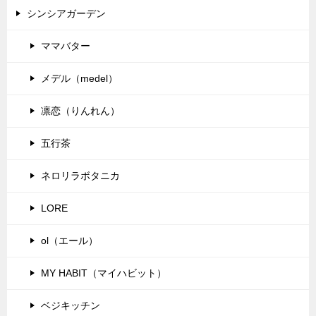
シンシアガーデン
ママバター
メデル（medel）
凛恋（りんれん）
五行茶
ネロリラボタニカ
LORE
ol（エール）
MY HABIT（マイハビット）
ベジキッチン