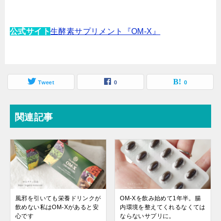
公式サイト
生酵素サプリメント『OM-X』
Tweet
0
0
関連記事
風邪を引いても栄養ドリンクが
OM-Xを飲み始めて1年半。腸
飲めない私はOM-Xがあると安
内環境を整えてくれるなくては
心です
ならないサプリに。