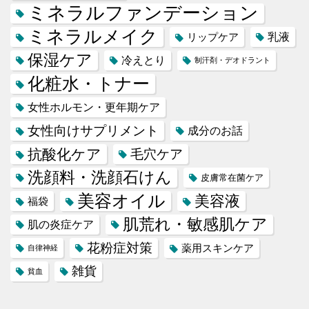
ミネラルファンデーション
ミネラルメイク
乳液
リップケア
保湿ケア
冷えとり
制汗剤・デオドラント
化粧水・トナー
女性ホルモン・更年期ケア
女性向けサプリメント
成分のお話
抗酸化ケア
毛穴ケア
洗顔料・洗顔石けん
皮膚常在菌ケア
美容オイル
美容液
福袋
肌荒れ・敏感肌ケア
肌の炎症ケア
花粉症対策
薬用スキンケア
自律神経
雑貨
貧血