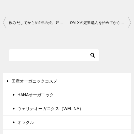
投
飲みだしてから約2年の娘。妊娠してからも続けている大平酵素
OM-Xの定期購入を始めてから１年続けて飲んでみた感想
稿
ナ
ビ
ゲ
ー
シ
国産オーガニックコスメ
ョ
HANAオーガニック
ン
ウェリナオーガニクス（WELINA）
オラクル