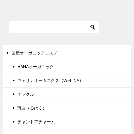
稿
ナ
ビ
ゲ
ー
シ
国産オーガニックコスメ
ョ
HANAオーガニック
ン
ウェリナオーガニクス（WELINA）
オラクル
琉白（るはく）
チャントアチャーム