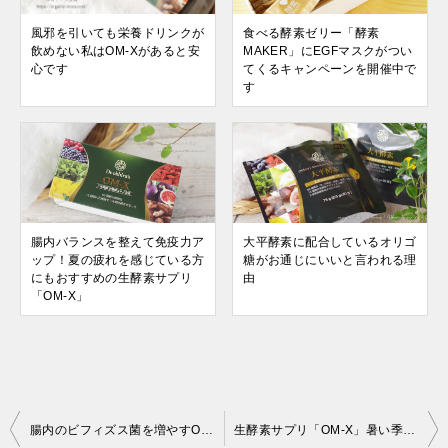
風邪を引いても栄養ドリンクが
食べる酵素ゼリー「酵素
飲めない私はOM-Xがあると安
MAKER」にEGFマスクがつい
心です
てくるキャンペーンを開催中で
す
腸内バランスを整えて免疫力ア
大平酵素に配合しているオリゴ
ップ！夏の疲れを感じている方
糖がお通じにいいと言われる理
にもおすすめの生酵素サプリ
由
「OM-X」
投
腸内のビフィズス菌を増やすOM-Xで花粉症対策
生酵素サプリ「OM-X」暑い季節は3粒から4粒に増量して飲んでます